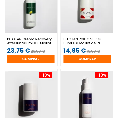
PELOTAN Crema Recovery
PELOTAN Roll-On SPF30
Aftersun 200ml TDF Maillot
50ml TDF Maillot de la
Verde
Montaña
23,75 €
14,95 €
26,99 €
16,99 €
COMPRAR
COMPRAR
-13%
-13%