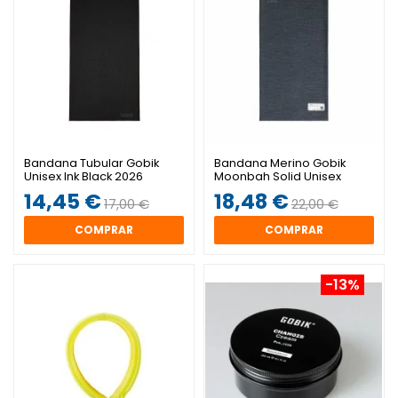
Bandana Tubular Gobik
Bandana Merino Gobik
Unisex Ink Black 2026
Moonbah Solid Unisex
Graphite 2026
14,45 €
18,48 €
17,00 €
22,00 €
COMPRAR
COMPRAR
-13%