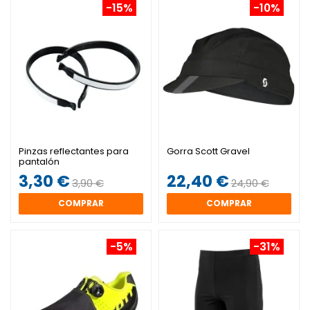
-15%
-10%
Pinzas reflectantes para
Gorra Scott Gravel
pantalón
3,30 €
22,40 €
3,90 €
24,90 €
COMPRAR
COMPRAR
-5%
-31%