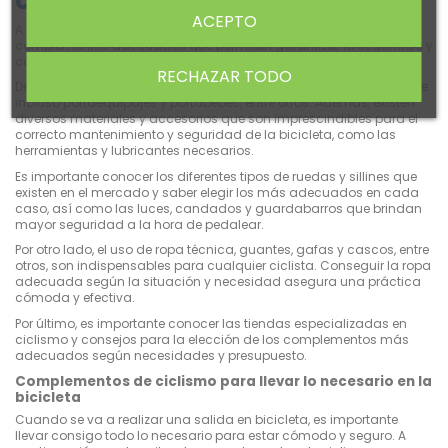
cómodo
ACEPTO
A la hora de practicar ciclismo es fundamental contar con los
complementos adecuados que permitan garantizar la seguridad y
comodidad en todo momento.
RECHAZAR TODO
Desde mochilas y bolsas para bicicletas, hasta bidones de agua e
incluso portaequipajes y portabebés, entre otros. Además, existen
diversos materiales y accesorios que son imprescindibles para el
correcto mantenimiento y seguridad de la bicicleta, como las
herramientas y lubricantes necesarios.
Es importante conocer los diferentes tipos de ruedas y sillines que
existen en el mercado y saber elegir los más adecuados en cada
caso, así como las luces, candados y guardabarros que brindan
mayor seguridad a la hora de pedalear.
Por otro lado, el uso de ropa técnica, guantes, gafas y cascos, entre
otros, son indispensables para cualquier ciclista. Conseguir la ropa
adecuada según la situación y necesidad asegura una práctica
cómoda y efectiva.
Por último, es importante conocer las tiendas especializadas en
ciclismo y consejos para la elección de los complementos más
adecuados según necesidades y presupuesto.
Complementos de ciclismo para llevar lo necesario en la
bicicleta
Cuando se va a realizar una salida en bicicleta, es importante
llevar consigo todo lo necesario para estar cómodo y seguro. A