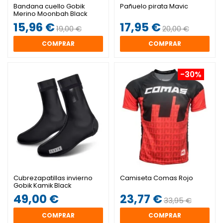
Bandana cuello Gobik
Pañuelo pirata Mavic
Merino Moonbah Black
Lead
15,96 €
17,95 €
19,00 €
20,00 €
COMPRAR
COMPRAR
-30%
Cubrezapatillas invierno
Camiseta Comas Rojo
Gobik Kamik Black
49,00 €
23,77 €
33,95 €
COMPRAR
COMPRAR