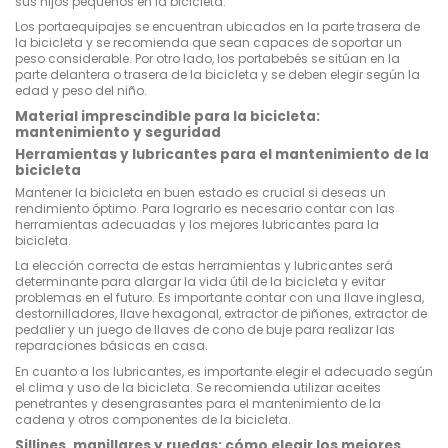
sus hijos pequeños en la bicicleta.
Los portaequipajes se encuentran ubicados en la parte trasera de
la bicicleta y se recomienda que sean capaces de soportar un
peso considerable. Por otro lado, los portabebés se sitúan en la
parte delantera o trasera de la bicicleta y se deben elegir según la
edad y peso del niño.
Material imprescindible para la bicicleta:
mantenimiento y seguridad
Herramientas y lubricantes para el mantenimiento de la
bicicleta
Mantener la bicicleta en buen estado es crucial si deseas un
rendimiento óptimo. Para lograrlo es necesario contar con las
herramientas adecuadas y los mejores lubricantes para la
bicicleta.
La elección correcta de estas herramientas y lubricantes será
determinante para alargar la vida útil de la bicicleta y evitar
problemas en el futuro. Es importante contar con una llave inglesa,
destornilladores, llave hexagonal, extractor de piñones, extractor de
pedalier y un juego de llaves de cono de buje para realizar las
reparaciones básicas en casa.
En cuanto a los lubricantes, es importante elegir el adecuado según
el clima y uso de la bicicleta. Se recomienda utilizar aceites
penetrantes y desengrasantes para el mantenimiento de la
cadena y otros componentes de la bicicleta.
Sillines, manillares y ruedas: cómo elegir los mejores