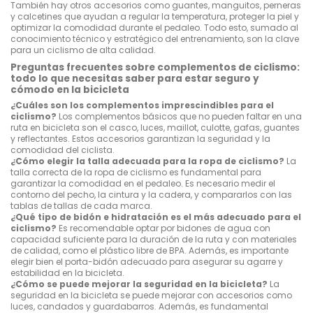
También hay otros accesorios como guantes, manguitos, perneras
y calcetines que ayudan a regular la temperatura, proteger la piel y
optimizar la comodidad durante el pedaleo. Todo esto, sumado al
conocimiento técnico y estratégico del entrenamiento, son la clave
para un ciclismo de alta calidad.
Preguntas frecuentes sobre complementos de ciclismo:
todo lo que necesitas saber para estar seguro y
cómodo en la bicicleta
¿Cuáles son los complementos imprescindibles para el
ciclismo?
Los complementos básicos que no pueden faltar en una
ruta en bicicleta son el casco, luces, maillot, culotte, gafas, guantes
y reflectantes. Estos accesorios garantizan la seguridad y la
comodidad del ciclista.
¿Cómo elegir la talla adecuada para la ropa de ciclismo?
La
talla correcta de la ropa de ciclismo es fundamental para
garantizar la comodidad en el pedaleo. Es necesario medir el
contorno del pecho, la cintura y la cadera, y compararlos con las
tablas de tallas de cada marca.
¿Qué tipo de bidón e hidratación es el más adecuado para el
ciclismo?
Es recomendable optar por bidones de agua con
capacidad suficiente para la duración de la ruta y con materiales
de calidad, como el plástico libre de BPA. Además, es importante
elegir bien el porta-bidón adecuado para asegurar su agarre y
estabilidad en la bicicleta.
¿Cómo se puede mejorar la seguridad en la bicicleta?
La
seguridad en la bicicleta se puede mejorar con accesorios como
luces, candados y guardabarros. Además, es fundamental