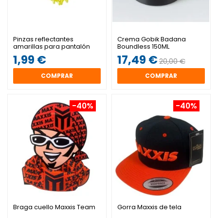
Pinzas reflectantes
Crema Gobik Badana
amarillas para pantalón
Boundless 150ML
1,99 €
17,49 €
20,00 €
COMPRAR
COMPRAR
-40%
-40%
Braga cuello Maxxis Team
Gorra Maxxis de tela