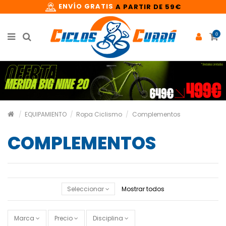
ENVÍO GRATIS
A PARTIR DE 59€
0
EQUIPAMIENTO
Ropa Ciclismo
Complementos
COMPLEMENTOS
Seleccionar
Mostrar todos
Marca
Precio
Disciplina