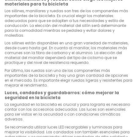
materiales para tu bicicleta
Los sillines, manillares y ruedas son tres de los componentes más
importantes de la bicicleta. Es crucial elegir los materiales
adecuados para que se adapten a tus necesidades y estilo de
conducción. La elección del material del sillín será determinante
para la comodidad mientras se pedalea y evitar dolores y
molestias.
Los sillines están disponibles en una gran variedad de materiales,
desde cuero hasta gel. En cuanto al manillar, los materiales más
comunes son la fibra de carbono y el aluminio. La elección del
material del manillar dependerá del tipo de ciclismo que se
practique y del nivel de resistencia requerido.
Por último, las ruedas son uno de los componentes más
importantes de la bicicleta y hay una gran cantidad de opciones
en el mercado. Es importante elegir ruedas ligeras y resistentes para
mejorar el rendimiento.
Luces, candados y guardabarros: cómo mejorar la
seguridad en la bicicleta
La seguridad en la bicicleta es crucial y para lograrla es necesario
contar con los accesorios adecuados. Las luces son esenciales
para ser vistos en la oscuridad o con condiciones climáticas
adversas.
Se recomienda utilizar luces LED recargables y luminosas para
mejorar la visibilidad. Los candados son también esenciales para
evitar robos, y se recomienda utilizar candados de alta calidad y