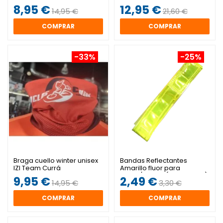
8,95 €
12,95 €
14,95 €
21,60 €
COMPRAR
COMPRAR
-33%
-25%
Braga cuello winter unisex
Bandas Reflectantes
IZI Team Currá
Amarillo fluor para
brazo/pierna (2 unidades)
9,95 €
2,49 €
14,95 €
3,30 €
COMPRAR
COMPRAR