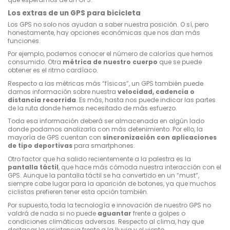
Los extras de un GPS para bicicleta
Los GPS no solo nos ayudan a saber nuestra posición. O sí, pero
honestamente, hay opciones económicas que nos dan más
funciones.
Por ejemplo, podemos conocer el número de calorías que hemos
consumido. Otra
métrica de nuestro cuerpo
que se puede
obtener es el ritmo cardíaco.
Respecto a las métricas más “físicas”, un GPS también puede
darnos información sobre nuestra
velocidad, cadencia o
distancia recorrida
. Es más, hasta nos puede indicar las partes
de la ruta donde hemos necesitado de más esfuerzo.
Toda esa información deberá ser almacenada en algún lado
donde podamos analizarla con más detenimiento. Por ello, la
mayoría de GPS cuentan con
sincronización con aplicaciones
de tipo deportivas
para smartphones.
Otro factor que ha salido recientemente a la palestra es la
pantalla táctil
, que hace más cómoda nuestra interacción con el
GPS. Aunque la pantalla táctil se ha convertido en un “must”,
siempre cabe lugar para la aparición de botones, ya que muchos
ciclistas prefieren tener esta opción también.
Por supuesto, toda la tecnología e innovación de nuestro GPS no
valdrá de nada si no puede
aguantar
frente a golpes o
condiciones climáticas adversas. Respecto al clima, hay que
destacar la resistencia frente a la lluvia y el viento.