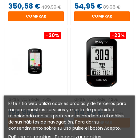
350,58 €
54,95 €
499,90 €
89,95 €
COMPRAR
COMPRAR
-20%
-23%
GPS Bryton Rider 750E
GPS Bryton Rider 420E
Este sitio web utiliza cookies propias y de terceros para
mejorar nuestros servicios y mostrarle publicidad
199,95 €
114,95 €
249,95 €
149,95 €
relacionada con sus preferencias mediante el análisis
de sus hábitos de navegación. Para dar su
COMPRAR
COMPRAR
consentimiento sobre su uso pulse el botón Acepto.
Política de cookies
Personalizar cookies