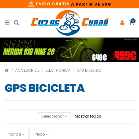
ENVÍO GRATIS
A PARTIR DE 59€
0
ACCESORIOS
ELECTRÓNICA
GPS bicicleta
GPS BICICLETA
Seleccionar
Mostrar todos
Marca
Precio