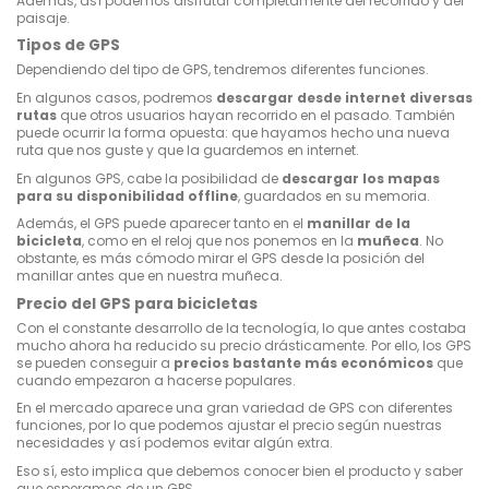
Además, así podemos disfrutar completamente del recorrido y del
paisaje.
Tipos de GPS
Dependiendo del tipo de GPS, tendremos diferentes funciones.
En algunos casos, podremos
descargar desde internet diversas
rutas
que otros usuarios hayan recorrido en el pasado. También
puede ocurrir la forma opuesta: que hayamos hecho una nueva
ruta que nos guste y que la guardemos en internet.
En algunos GPS, cabe la posibilidad de
descargar los mapas
para su disponibilidad offline
, guardados en su memoria.
Además, el GPS puede aparecer tanto en el
manillar de la
bicicleta
, como en el reloj que nos ponemos en la
muñeca
. No
obstante, es más cómodo mirar el GPS desde la posición del
manillar antes que en nuestra muñeca.
Precio del GPS para bicicletas
Con el constante desarrollo de la tecnología, lo que antes costaba
mucho ahora ha reducido su precio drásticamente. Por ello, los GPS
se pueden conseguir a
precios bastante más económicos
que
cuando empezaron a hacerse populares.
En el mercado aparece una gran variedad de GPS con diferentes
funciones, por lo que podemos ajustar el precio según nuestras
necesidades y así podemos evitar algún extra.
Eso sí, esto implica que debemos conocer bien el producto y saber
que esperamos de un GPS.