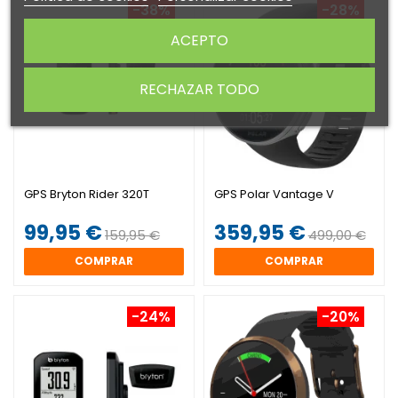
-38%
-28%
ACEPTO
RECHAZAR TODO
GPS Bryton Rider 320T
GPS Polar Vantage V
99,95 €
359,95 €
159,95 €
499,00 €
COMPRAR
COMPRAR
-24%
-20%