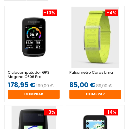
-10%
-4%
Ciclocomputador GPS
Pulsometro Coros Lima
Magene C606 Pro
178,95 €
85,00 €
199,00 €
89,00 €
COMPRAR
COMPRAR
-3%
-14%