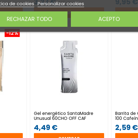
3,27 €
9,95 
4,15 €
tica de cookies
Personalizar cookies
COMPRAR
RECHAZAR TODO
ACEPTO
-12%
Gel energético SantaMadre
Barrita d
Unusual 60CHO OFF CAF
100 Cafeín
4,49 €
2,59 