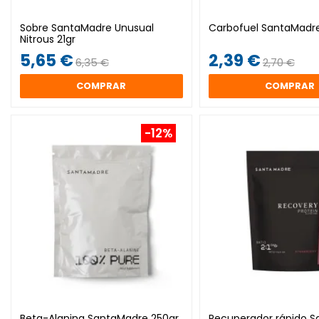
Sobre SantaMadre Unusual
Carbofuel SantaMad
Nitrous 21gr
5,65 €
2,39 €
6,35 €
2,70 €
COMPRAR
COMPRAR
-12%
Beta-Alanina SantaMadre 250gr
Recuperador rápido 