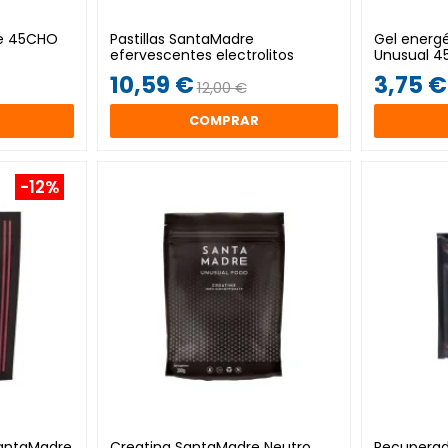
re 45CHO
Pastillas SantaMadre
Gel energ
efervescentes electrolitos
Unusual 4
10,59 €
3,75 €
12,00 €
COMPRAR
-12%
SantaMadre
Creatina SantaMadre Neutro
Recuperad