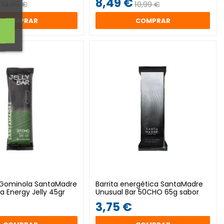
€
8,49 €
14,99 €
10,99 €
COMPRAR
COMPRAR
e Gominola SantaMadre
Barrita energética SantaMadre
a Energy Jelly 45gr
Unusual Bar 50CHO 65g sabor
neutro
€
3,75 €