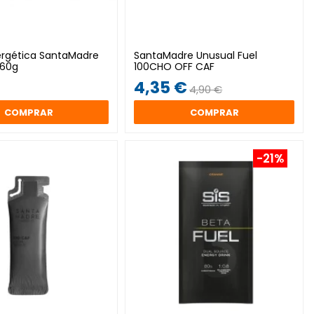
nergética SantaMadre
SantaMadre Unusual Fuel
 60g
100CHO OFF CAF
4,35 €
4,90 €
COMPRAR
COMPRAR
-21%