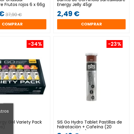
 Frutos rojos 6 x 66g
Energy Jelly 45gr
 €
2,49 €
37,90 €
COMPRAR
COMPRAR
-34%
-23%
stros
rgy Gel Variety Pack
SIS Go Hydro Tablet Pastillas de
es)
hidratación + Cafeína (20
comprimidos)