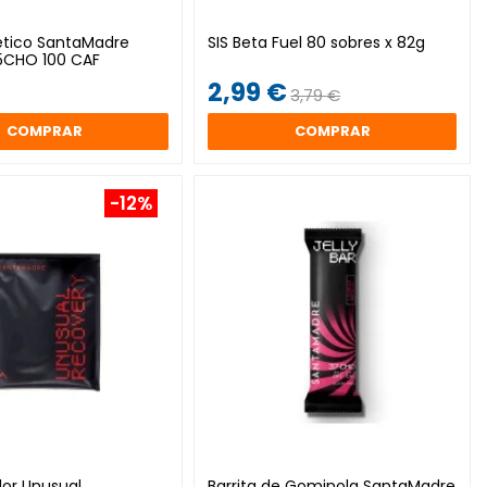
ético SantaMadre
SIS Beta Fuel 80 sobres x 82g
5CHO 100 CAF
2,99 €
3,79 €
COMPRAR
COMPRAR
-12%
or Unusual
Barrita de Gominola SantaMadre