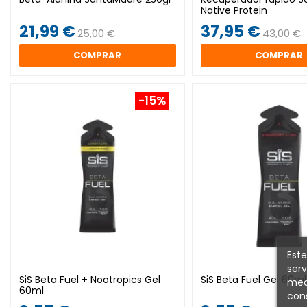
Native Protein
21,99 €
37,95 €
25,00 €
43,00 €
COMPRAR
COMPRAR
-15%
Este
serv
SiS Beta Fuel + Nootropics Gel
SiS Beta Fuel Gel 60ml
medi
60ml
cons