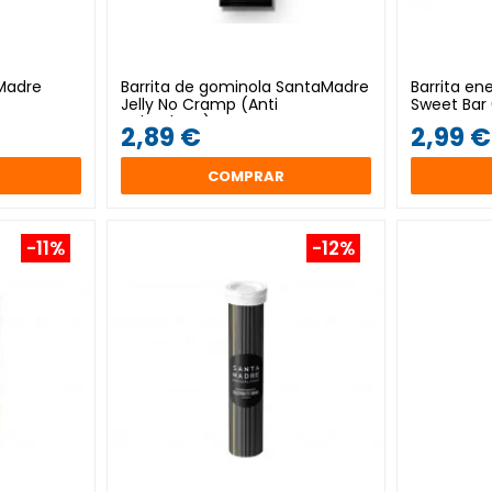
Madre
Barrita de gominola SantaMadre
Barrita e
Jelly No Cramp (Anti
Sweet Bar
calambres)
2,89 €
2,99 €
COMPRAR
-11%
-12%