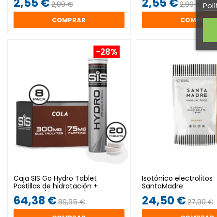
2,55 €
2,55 €
2,99 €
2,99 €
Polí
COMPRAR
COMPRAR
-28%
Caja SIS Go Hydro Tablet
Isotónico electrolitos
Pastillas de hidratación +
SantaMadre
Cafeína (8 unidades)
64,38 €
24,50 €
89,95 €
27,90 €