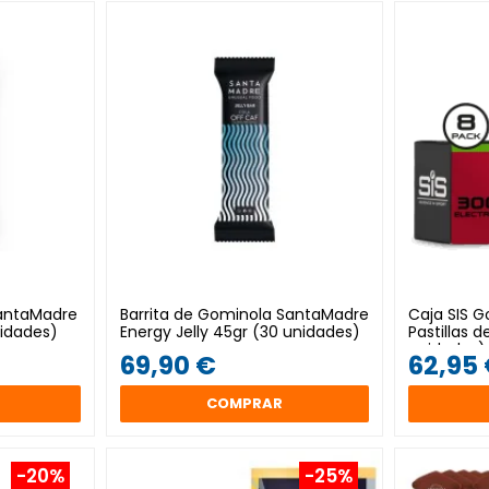
SantaMadre
Barrita de Gominola SantaMadre
Caja SIS G
nidades)
Energy Jelly 45gr (30 unidades)
Pastillas 
unidades)
69,90 €
62,95
COMPRAR
-20%
-25%