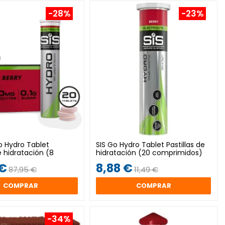
-28%
-23%
o Hydro Tablet
SIS Go Hydro Tablet Pastillas de
de hidratación (8
hidratación (20 comprimidos)
 €
8,88 €
87,95 €
11,49 €
COMPRAR
COMPRAR
-34%