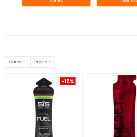
Geles
Barrit
Marca
Precio
-15%