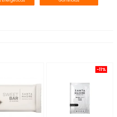
 Energéticas
Gominolas
-11%