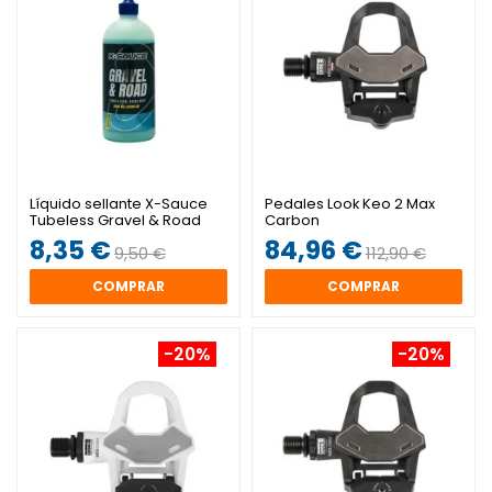
Líquido sellante X-Sauce
Pedales Look Keo 2 Max
Tubeless Gravel & Road
Carbon
8,35 €
84,96 €
9,50 €
112,90 €
COMPRAR
COMPRAR
-20%
-20%