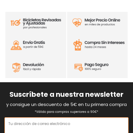
Bielas Sram Force AXS E1
Pedales Plataforma Union
DUB 170 DM sin platos
SP-170
147,99 €
17,95 €
180,00 €
20,50 €
COMPRAR
COMPRAR
-15%
-15%