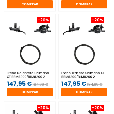
COMPRAR
COMPRAR
-20%
-20%
Freno Delantero Shimano
Freno Trasero Shimano XT
XT BRM8200/BLM8200 2
BRM8200/BLM8200 2
Pistones
Pistones
147,95 €
147,95 €
184,99 €
184,99 €
COMPRAR
COMPRAR
-20%
-20%