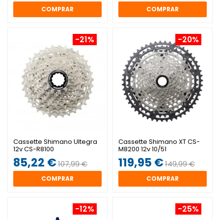
COMPRAR
COMPRAR
-21%
-20%
Cassette Shimano Ultegra
Cassette Shimano XT CS-
12v CS-R8100
M8200 12v 10/51
85,22 €
119,95 €
107,99 €
149,99 €
COMPRAR
COMPRAR
-12%
-25%