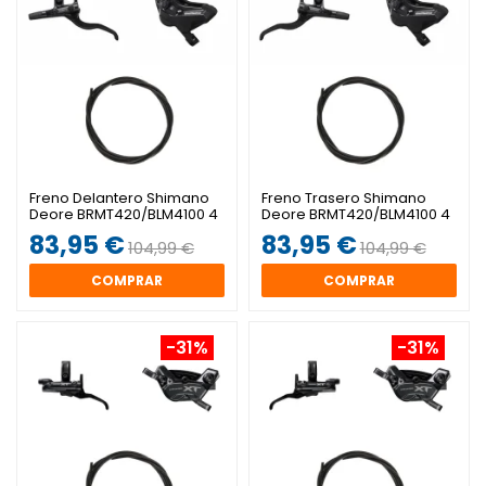
Freno Delantero Shimano
Freno Trasero Shimano
Deore BRMT420/BLM4100 4
Deore BRMT420/BLM4100 4
Pistones
Pistones
83,95 €
83,95 €
104,99 €
104,99 €
COMPRAR
COMPRAR
-31%
-31%