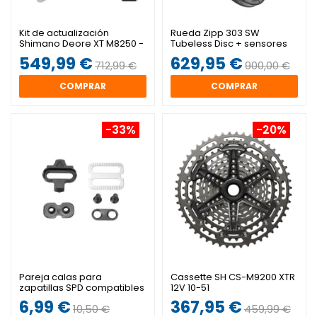
Kit de actualización
Rueda Zipp 303 SW
Shimano Deore XT M8250 -
Tubeless Disc + sensores
Di2 SGS 1x12v Abrazadera
AXS
549,99 €
629,95 €
712,99 €
900,00 €
COMPRAR
COMPRAR
-33%
-20%
Pareja calas para
Cassette SH CS-M9200 XTR
zapatillas SPD compatibles
12V 10-51
con Shimano
6,99 €
367,95 €
10,50 €
459,99 €