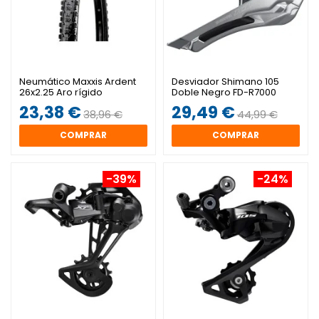
Neumático Maxxis Ardent
Desviador Shimano 105
26x2.25 Aro rígido
Doble Negro FD-R7000
Soldare
23,38 €
29,49 €
38,96 €
44,99 €
COMPRAR
COMPRAR
-39%
-24%