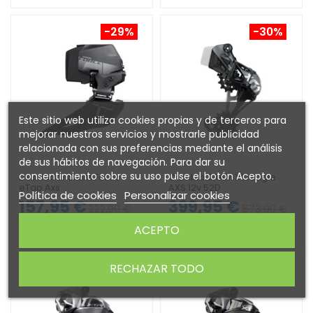
-29%
-30%
Este sitio web utiliza cookies propias y de terceros para
mejorar nuestros servicios y mostrarle publicidad
relacionada con sus preferencias mediante el análisis
de sus hábitos de navegación. Para dar su
consentimiento sobre su uso pulse el botón Acepto.
Desviador Sram Force
Cambio SRAM X01 Eagle
eTap Axs
AXS 12v 52D
Política de cookies
Personalizar cookies
157,95 €
399,95 €
222,00 €
573,00 €
ACEPTO
COMPRAR
COMPRAR
RECHAZAR TODO
-25%
-20%