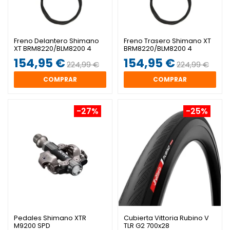
Freno Delantero Shimano
Freno Trasero Shimano XT
XT BRM8220/BLM8200 4
BRM8220/BLM8200 4
Pistones
Pistones
154,95 €
154,95 €
224,99 €
224,99 €
COMPRAR
COMPRAR
-27%
-25%
Pedales Shimano XTR
Cubierta Vittoria Rubino V
M9200 SPD
TLR G2 700x28