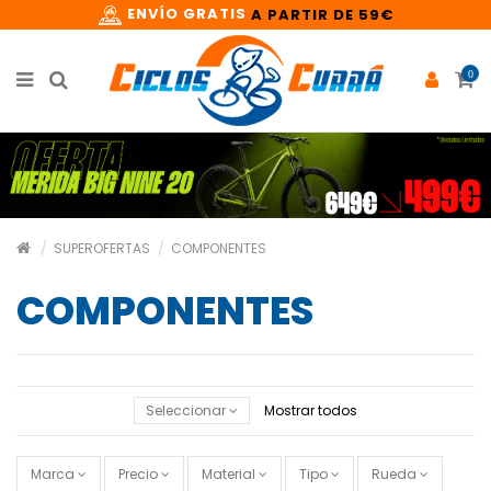
ENVÍO GRATIS
A PARTIR DE 59€
0
SUPEROFERTAS
COMPONENTES
COMPONENTES
Seleccionar
Mostrar todos
Marca
Precio
Material
Tipo
Rueda