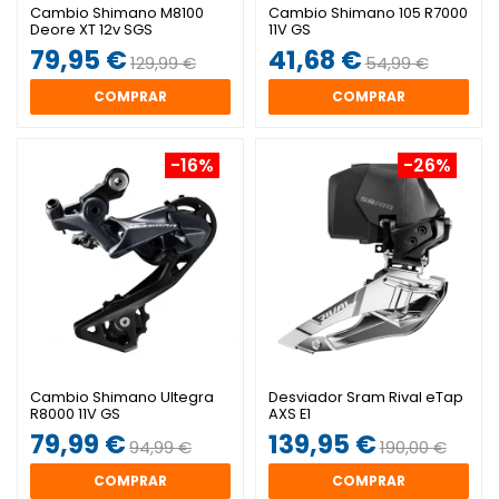
Cambio Shimano M8100
Cambio Shimano 105 R7000
Deore XT 12v SGS
11V GS
79,95 €
41,68 €
129,99 €
54,99 €
COMPRAR
COMPRAR
-16%
-26%
Cambio Shimano Ultegra
Desviador Sram Rival eTap
R8000 11V GS
AXS E1
79,99 €
139,95 €
94,99 €
190,00 €
COMPRAR
COMPRAR