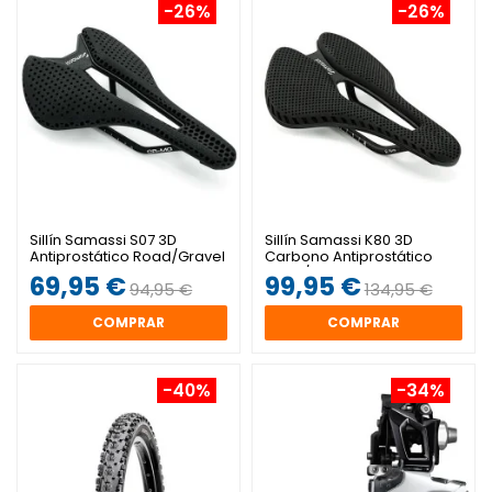
-26%
-26%
Sillín Samassi S07 3D
Sillín Samassi K80 3D
Antiprostático Road/Gravel
Carbono Antiprostático
Road/Gravel
69,95 €
99,95 €
94,95 €
134,95 €
COMPRAR
COMPRAR
-40%
-34%