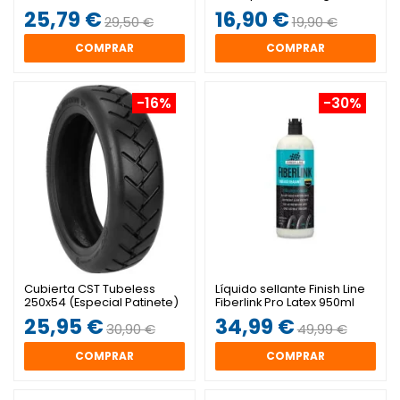
25,79 €
16,90 €
29,50 €
19,90 €
COMPRAR
COMPRAR
-16%
-30%
Cubierta CST Tubeless
Líquido sellante Finish Line
250x54 (Especial Patinete)
Fiberlink Pro Latex 950ml
25,95 €
34,99 €
30,90 €
49,99 €
COMPRAR
COMPRAR