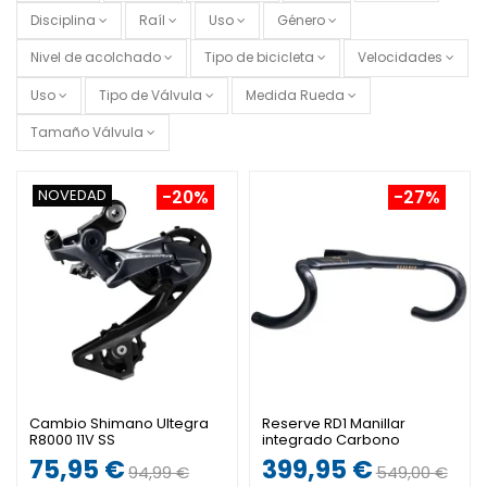
Disciplina
Raíl
Uso
Género
Nivel de acolchado
Tipo de bicicleta
Velocidades
Uso
Tipo de Válvula
Medida Rueda
Tamaño Válvula
NOVEDAD
-20%
-27%
Cambio Shimano Ultegra
Reserve RD1 Manillar
R8000 11V SS
integrado Carbono
75,95 €
399,95 €
94,99 €
549,00 €