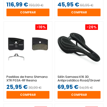
116,99 €
45,95 €
159,99 €
60,95 €
COMPRAR
COMPRAR
-16%
-26%
Pastillas de freno Shimano
Sillín Samassi K16 3D
XTR P03A-RF Resina
Antiprostático Road/Gravel
25,95 €
69,95 €
30,99 €
94,95 €
COMPRAR
COMPRAR