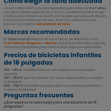
Cómo elegir la talla adecuada
Las bicicletas de 16’’ son recomendadas para niños de
4 a 7 años
,
con altura aproximada de 100 a 120 cm. La referencia ideal es que
el niño pueda sentarse en el sillín con los pies apoyados en el suelo
y alcance el manillar sin esfuerzo. Para una orientación más
precisa, usa nuestra
calculadora de talla
.
Marcas recomendadas
En
Ciclos Currá
trabajamos con marcas de referencia como
Scott
,
Monty
,
Megamo
o
Merida
, que ofrecen bicicletas seguras,
cómodas y resistentes para niños en esta etapa de aprendizaje.
Precios de bicicletas infantiles
de 16 pulgadas
100 – 150 €
: modelos básicos con ruedines y componentes
sencillos.
150 – 250 €
: gamas medias con mejor equipamiento y cuadros
más ligeros.
250 – 350 €
: bicicletas de gama alta con acabados premium y
máxima durabilidad.
Preguntas frecuentes
¿Qué edad es la adecuada para una bicicleta de 16
pulgadas?