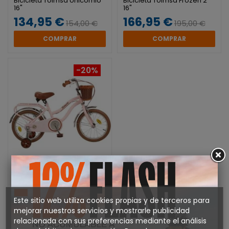
Bicicleta Toimsa Unicornio
Bicicleta Toimsa Frozen 2
16"
16"
134,95 €
166,95 €
154,00 €
195,00 €
COMPRAR
COMPRAR
-20%
Bicicleta Toimsa Vintage 16"
Rosa
159,95 €
199,00 €
Este sitio web utiliza cookies propias y de terceros para
mejorar nuestros servicios y mostrarle publicidad
COMPRAR
relacionada con sus preferencias mediante el análisis