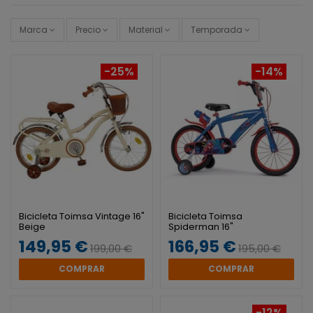
Marca
Precio
Material
Temporada
-25%
-14%
Bicicleta Toimsa Vintage 16"
Bicicleta Toimsa
Beige
Spiderman 16"
149,95 €
166,95 €
199,00 €
195,00 €
COMPRAR
COMPRAR
-12%