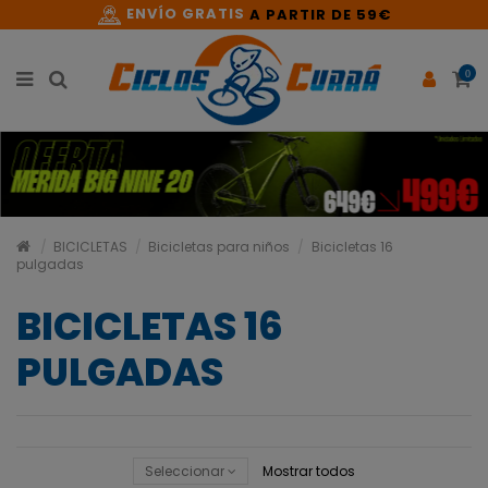
ENVÍO GRATIS
A PARTIR DE 59€
0
BICICLETAS
Bicicletas para niños
Bicicletas 16
pulgadas
BICICLETAS 16
PULGADAS
Seleccionar
Mostrar todos