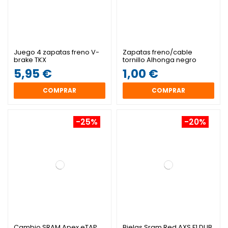
Juego 4 zapatas freno V-
Zapatas freno/cable
brake TKX
tornillo Alhonga negro
5,95 €
1,00 €
COMPRAR
COMPRAR
-25%
-20%
Cambio SRAM Apex eTAP
Bielas Sram Red AXS E1 DUB