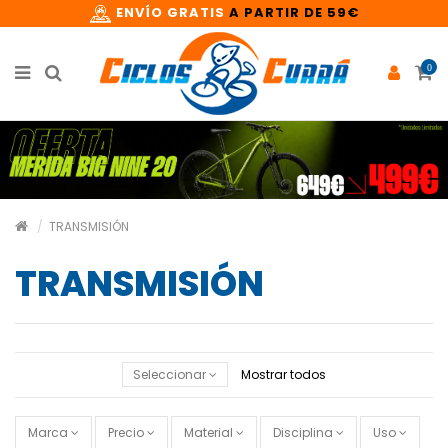
ENVÍO GRATIS
A PARTIR DE 59€
0
TRANSMISIÓN
TRANSMISIÓN
Seleccionar
Mostrar todos
Marca
Precio
Material
Disciplina
Uso