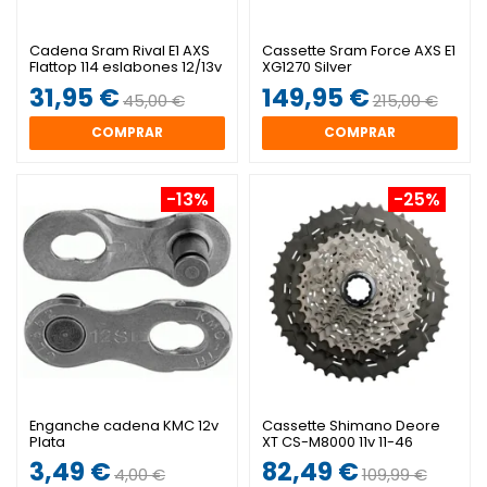
Cadena Sram Rival E1 AXS
Cassette Sram Force AXS E1
Flattop 114 eslabones 12/13v
XG1270 Silver
31,95 €
149,95 €
45,00 €
215,00 €
COMPRAR
COMPRAR
-13%
-25%
Enganche cadena KMC 12v
Cassette Shimano Deore
Plata
XT CS-M8000 11v 11-46
3,49 €
82,49 €
4,00 €
109,99 €