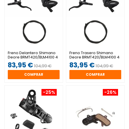
Freno Delantero Shimano
Freno Trasero Shimano
Deore BRMT420/BLM4100 4
Deore BRMT420/BLM4100 4
Pistones
Pistones
83,95 €
83,95 €
104,99 €
104,99 €
COMPRAR
COMPRAR
-25%
-26%