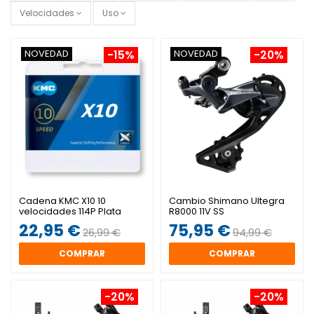
Velocidades
Uso
NOVEDAD
NOVEDAD
-15%
-20%
Cadena KMC X10 10
Cambio Shimano Ultegra
velocidades 114P Plata
R8000 11V SS
22,95 €
75,95 €
26,99 €
94,99 €
COMPRAR
COMPRAR
-20%
-20%