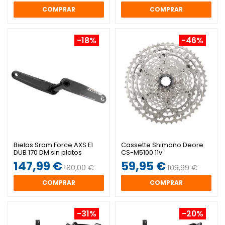
COMPRAR
COMPRAR
-18%
-46%
Bielas Sram Force AXS E1
Cassette Shimano Deore
DUB 170 DM sin platos
CS-M5100 11v
147,99 €
59,95 €
180,00 €
109,99 €
COMPRAR
COMPRAR
-31%
-20%