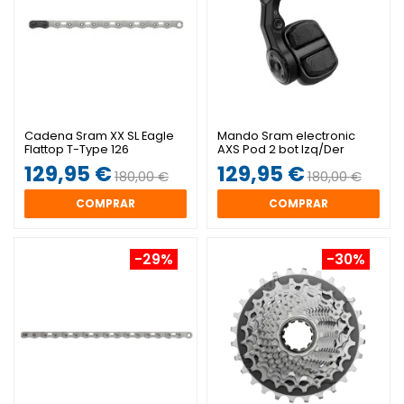
Cadena Sram XX SL Eagle
Mando Sram electronic
Flattop T-Type 126
AXS Pod 2 bot Izq/Der
eslabones 12v
129,95 €
129,95 €
180,00 €
180,00 €
COMPRAR
COMPRAR
-29%
-30%