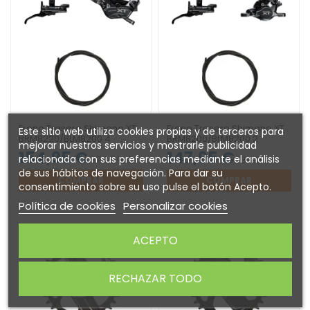
Freno Trasero Shimano XT
Freno Trasero Shimano XT
Este sitio web utiliza cookies propias y de terceros para
BRM8220/BLM8200 4
BRM8200/BLM8200 2
mejorar nuestros servicios y mostrarle publicidad
Pistones
Pistones
154,95 €
147,95 €
relacionada con sus preferencias mediante el análisis
224,99 €
184,99 €
de sus hábitos de navegación. Para dar su
COMPRAR
COMPRAR
consentimiento sobre su uso pulse el botón Acepto.
Política de cookies
Personalizar cookies
ACEPTO
RECHAZAR TODO