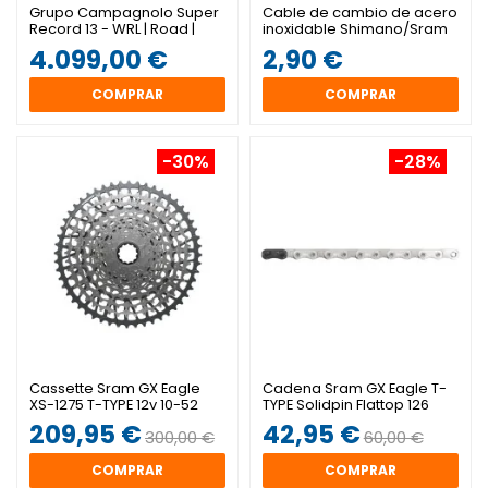
Grupo Campagnolo Super
Cable de cambio de acero
Record 13 - WRL | Road |
inoxidable Shimano/Sram
2x13 Velocidades
2200mm
4.099,00 €
2,90 €
COMPRAR
COMPRAR
-30%
-28%
Cassette Sram GX Eagle
Cadena Sram GX Eagle T-
XS-1275 T-TYPE 12v 10-52
TYPE Solidpin Flattop 126
SILVER
eslabones 12v
209,95 €
42,95 €
300,00 €
60,00 €
COMPRAR
COMPRAR