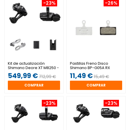
-23%
-26%
Kit de actualización
Pastillas Freno Disco
Shimano Deore XT M8250 -
Shimano BP-G05A RX
Di2 SGS 1x12v Abrazadera
Resina
549,99 €
11,49 €
712,99 €
15,49 €
COMPRAR
COMPRAR
-23%
-23%