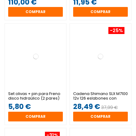
110,00 €
11,95 €
COMPRAR
COMPRAR
-25%
Set olivas + pin para Freno
Cadena Shimano SLX M7100
disco hidraúlico (2 pares)
12v 126 eslabones con
Quick-Link
5,80 €
28,49 €
37,99 €
COMPRAR
COMPRAR
-31%