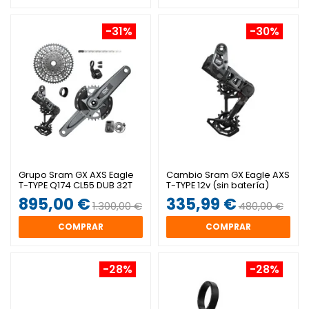
-31%
-30%
Grupo Sram GX AXS Eagle
Cambio Sram GX Eagle AXS
T-TYPE Q174 CL55 DUB 32T
T-TYPE 12v (sin batería)
895,00 €
335,99 €
1.300,00 €
480,00 €
COMPRAR
COMPRAR
-28%
-28%