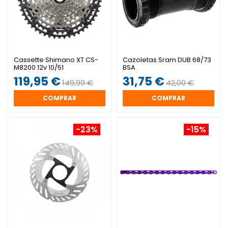
Cassette Shimano XT CS-
Cazoletas Sram DUB 68/73
M8200 12v 10/51
BSA
119,95 €
31,75 €
149,99 €
42,00 €
COMPRAR
COMPRAR
-23%
-15%