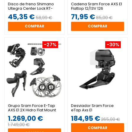
Disco de freno Shimano
Cadena Sram Force AXS E1
Ultegra Center Lock RT-
Flattop 12/13V 126
CL800 IceTechFreeza
eslabones
45,35 €
71,95 €
58,99 €
85,00 €
COMPRAR
COMPRAR
-27%
-30%
Grupo Sram Force E-Tap
Desviador Sram Force
AXS E1 2X Hidro Flat Mount
eTap Axs E1
C.L.
1.269,00 €
184,95 €
265,00 €
1.749,00 €
COMPRAR