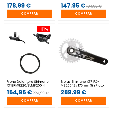
170mm sin plato
Pistones
178,99 €
147,95 €
184,99 €
COMPRAR
COMPRAR
-31%
Freno Delantero Shimano
Bielas Shimano XTR FC-
XT BRM8220/BLM8200 4
M9200 12v 170mm Sin Plato
Pistones
154,95 €
289,99 €
224,99 €
COMPRAR
COMPRAR