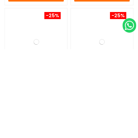
-25%
-25%
Disco de freno Sram
Disco de Freno Sram
Paceline
Centerline CL Biselado
45,00 €
38,25 €
60,00 €
51,00 €
COMPRAR
COMPRAR
-30%