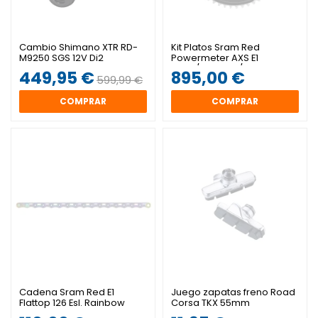
Cambio Shimano XTR RD-
Kit Platos Sram Red
M9250 SGS 12V Di2
Powermeter AXS E1
Black/Silver 46/33
449,95 €
895,00 €
599,99 €
COMPRAR
COMPRAR
Cadena Sram Red E1
Juego zapatas freno Road
Flattop 126 Esl. Rainbow
Corsa TKX 55mm