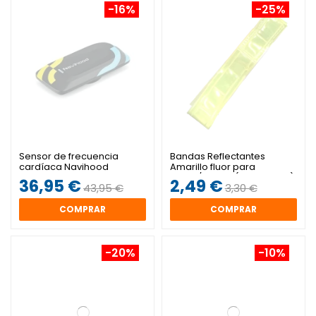
-16%
-25%
Sensor de frecuencia
Bandas Reflectantes
cardíaca Navihood
Amarillo fluor para
brazo/pierna (2 unidades)
36,95 €
2,49 €
43,95 €
3,30 €
COMPRAR
COMPRAR
-20%
-10%