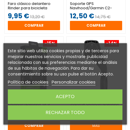
Faro clásico delantero
Soporte GPS
Rinder para bicicleta
Navihood/Garmin C2-
mod.131
Mount
9,95 €
12,50 €
13,20 €
14,75 €
COMPRAR
COMPRAR
-15%
-14%
Este sitio web utiliza cookies propias y de terceros para
mejorar nuestros servicios y mostrarle publicidad
relacionada con sus preferencias mediante el análisis
de sus hábitos de navegación. Para dar su
consentimiento sobre su uso pulse el botón Acepto.
Política de cookies
Personalizar cookies
ACEPTO
Ciclocomputador GPS
Soporte ciclocomputador
Navihood L1
GPS Magene para manillar
RECHAZAR TODO
128,95 €
12,95 €
152,00 €
15,00 €
COMPRAR
MÁS