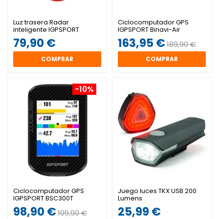
Luz trasera Radar
Ciclocomputador GPS
inteligente IGPSPORT
IGPSPORT Binavi-Air
SRmini
79,90 €
163,95 €
189,90 €
COMPRAR
COMPRAR
-10%
Ciclocomputador GPS
Juego luces TKX USB 200
IGPSPORT BSC300T
Lumens
98,90 €
25,99 €
109,90 €