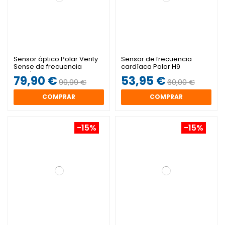
Sensor óptico Polar Verity
Sensor de frecuencia
Sense de frecuencia
cardíaca Polar H9
cardíaca
79,90 €
53,95 €
99,99 €
60,00 €
COMPRAR
COMPRAR
-15%
-15%