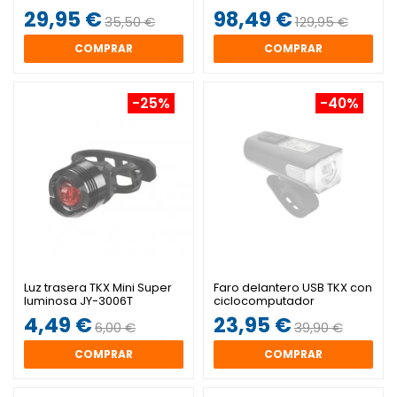
29,95 €
98,49 €
35,50 €
129,95 €
COMPRAR
COMPRAR
-25%
-40%
Luz trasera TKX Mini Super
Faro delantero USB TKX con
luminosa JY-3006T
ciclocomputador
integrado
4,49 €
23,95 €
6,00 €
39,90 €
COMPRAR
COMPRAR