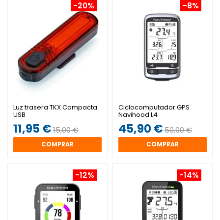
-20%
-8%
Luz trasera TKX Compacta
Ciclocomputador GPS
USB
Navihood L4
11,95 €
45,90 €
15,00 €
50,00 €
COMPRAR
COMPRAR
-12%
-14%