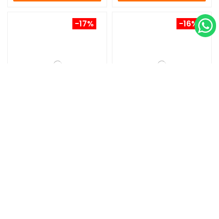
-17%
-16%
Faro delantero USB Briviga
Luz delantera Gurpil GP-
900 lumens
800
34,95 €
41,95 €
42,00 €
49,99 €
COMPRAR
COMPRAR
-17%
-23%