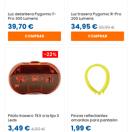
Luz delantera Pygomic F-
Luz trasera Pygomic R-Pro
Pro 300 Lumens
200 Lumens
39,70 €
34,95 €
39,99 €
COMPRAR
COMPRAR
-22%
Piloto trasero TKX a la tija 3
Pinzas reflectantes
Leds
amarillas para pantalón
3,49 €
1,99 €
4,50 €