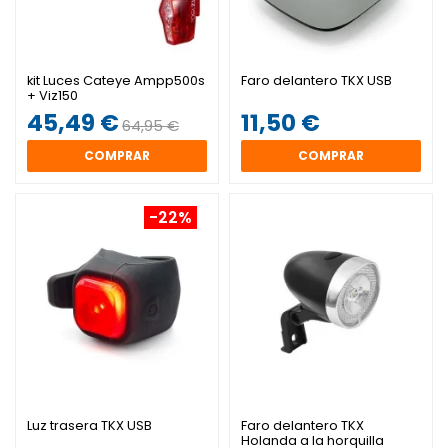
kit Luces Cateye Ampp500s
Faro delantero TKX USB
+ Viz150
45,49 €
11,50 €
64,95 €
COMPRAR
COMPRAR
-22%
Luz trasera TKX USB
Faro delantero TKX
Holanda a la horquilla