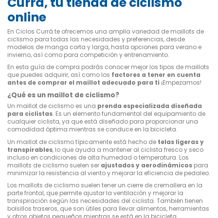
Currá, tu tienda de ciclismo
online
En Ciclos Currá te ofrecemos una amplia variedad de maillots de
ciclismo para todas las necesidades y preferencias, desde
modelos de manga corta y larga, hasta opciones para verano e
invierno, así como para competición y entrenamiento.
En esta guía de compra podrás conocer mejor los tipos de maillots
que puedes adquirir, así como los
factores a tener en cuenta
antes de comprar el maillot adecuado para ti
¡Empezamos!
¿Qué es un maillot de ciclismo?
Un maillot de ciclismo es una
prenda especializada diseñada
para ciclistas
. Es un elemento fundamental del equipamiento de
cualquier ciclista, ya que está diseñado para proporcionar una
comodidad óptima mientras se conduce en la bicicleta.
Un maillot de ciclismo típicamente está hecho de
telas ligeras y
transpirables
, lo que ayuda a mantener al ciclista fresco y seco
incluso en condiciones de alta humedad o temperatura. Los
maillots de ciclismo suelen ser
ajustados y aerodinámicos
para
minimizar la resistencia al viento y mejorar la eficiencia de pedaleo.
Los maillots de ciclismo suelen tener un cierre de cremallera en la
parte frontal, que permite ajustar la ventilación y mejorar la
transpiración según las necesidades del ciclista. También tienen
bolsillos traseros, que son útiles para llevar alimentos, herramientas
y otros objetos pequeños mientras se está en la bicicleta.