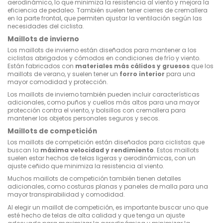
aerodinámico, lo que minimiza la resistencia al viento y mejora la
eficiencia de pedaleo. También suelen tener cierres de cremallera
en la parte frontal, que permiten ajustar la ventilación según las
necesidades del ciclista.
Maillots de invierno
Los maillots de invierno están diseñados para mantener a los
ciclistas abrigados y cómodos en condiciones de frío y viento.
Están fabricados con
materiales más cálidos y gruesos
que los
maillots de verano, y suelen tener un
forro interior
para una
mayor comodidad y protección.
Los maillots de invierno también pueden incluir características
adicionales, como puños y cuellos más altos para una mayor
protección contra el viento, y bolsillos con cremallera para
mantener los objetos personales seguros y secos.
Maillots de competición
Los maillots de competición están diseñados para ciclistas que
buscan la
máxima velocidad y rendimiento
. Estos maillots
suelen estar hechos de telas ligeras y aerodinámicas, con un
ajuste ceñido que minimiza la resistencia al viento.
Muchos maillots de competición también tienen detalles
adicionales, como costuras planas y paneles de malla para una
mayor transpirabilidad y comodidad.
Al elegir un maillot de competición, es importante buscar uno que
esté hecho de telas de alta calidad y que tenga un ajuste