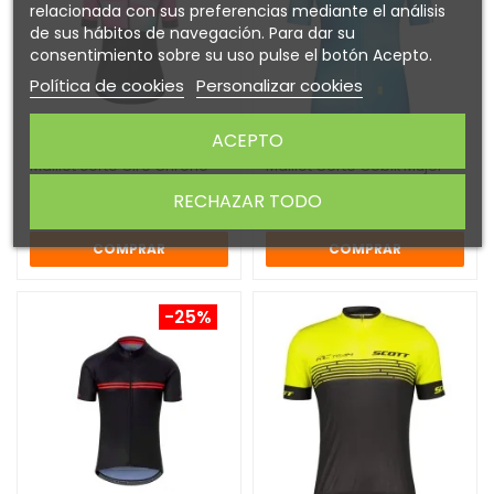
relacionada con sus preferencias mediante el análisis
de sus hábitos de navegación. Para dar su
consentimiento sobre su uso pulse el botón Acepto.
Política de cookies
Personalizar cookies
ACEPTO
Maillot corto Giro Chrono
Maillot Corto Gobik Mujer
Sport mujer
Stark Zircon
RECHAZAR TODO
52,47 €
56,00 €
74,95 €
70,00 €
COMPRAR
COMPRAR
-25%