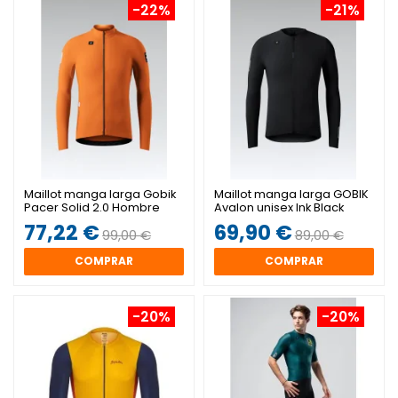
-22%
-21%
Maillot manga larga Gobik
Maillot manga larga GOBIK
Pacer Solid 2.0 Hombre
Avalon unisex Ink Black
Thai
77,22 €
69,90 €
99,00 €
89,00 €
COMPRAR
COMPRAR
-20%
-20%