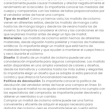
correctamente puede causar molestias y afectar negativamente el
rendimiento en la bicicleta. Es importante conocer las medidas del
cuerpo y compararlas con las tablas de tallas proporcionadas por
el vendedor antes de hacer una compra.
Tipo de maillot
. Como ya hemos visto, los maillots de ciclismo
vienen en diferentes estilos, desde los maillots de manga corta
hasta los de manga larga y desde los de verano hasta los de
invierno. Es importante considerar el clima y las condiciones en las
que se planea montar antes de elegir un tipo de maillot.
Materiales
. Los maillots de ciclismo están hechos de diferentes
materiales, desde algodón hasta poliéster y mezclas de materiales
sintéticos. Es importante elegir un maillot que esté hecho de
materiales transpirables y que ayuden a mantener el cuerpo fresco
y seco durante el ciclismo.
Diseño
. El diseño de un maillot de ciclismo puede ser una
consideración importante para algunos compradores. Los maillots
están disponibles en una amplia variedad de colores y diseños,
desde los llamativos y coloridos hasta los más sutiles y elegantes.
Es importante elegir un diseño que se adapte al estilo personal del
ciclista y que ofrezca la funcionalidad necesaria.
Política de devolución
. Es importante conocer la política de
devolución del vendedor antes de hacer una compra en línea. En
caso de que el maillot no se ajuste correctamente o no cumpla con
las expectativas del comprador, es importante poder devolverlo y
obtener un reembolso o un cambio.
Comprar un maillot de ciclismo online puede ser una forma
conveniente y eficiente de adquirir el equipo necesario para
disfrutar del ciclismo, pero es importante tener en cuenta estas