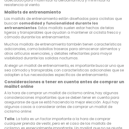
adecuado para maximizar la aerodinámica y minimizar la
resistencia al viento.
Maillots de entrenamiento
Los maillots de entrenamiento están diseñados para ciclistas que
buscan
comodidad y funcionalidad durante los
entrenamientos
. Estos maillots suelen estar hechos de telas
ligeras y transpirables que ayudan a mantener al ciclista fresco y
cómodo durante los entrenamientos.
Muchos maillots de entrenamiento también tienen características
adicionales, como bolsillos traseros para almacenar alimentos y
otros artículos esenciales, y detalles reflectantes para mayor
visibilidad durante las salidas nocturnas.
Al elegir un maillot de entrenamiento, es importante buscar uno que
sea cómodo y transpirable, con características adicionales que se
adapten a tus necesidades específicas de entrenamiento.
Consideraciones a tener en cuenta antes de comprar un
maillot online
A la hora de comprar un maillot de ciclismo online, hay algunas
consideraciones importantes que se deben tener en cuenta para
asegurarse de que se está haciendo la mejor elección. Aquí hay
algunas cosas a considerar antes de comprar un maillot de
ciclismo online:
Talla
. La talla es un factor importante a la hora de comprar
cualquier prenda de vestir, pero en el caso de los maillots de
ciclismo, es especialmente importante. Un maillot que no se ajuste