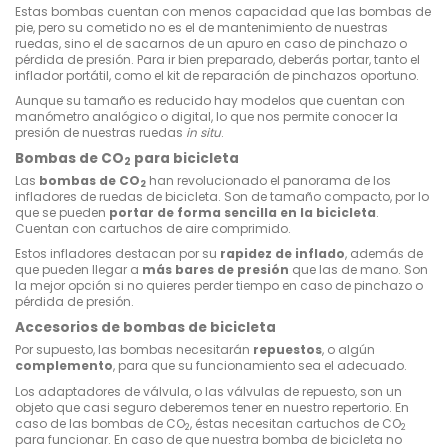
Estas bombas cuentan con menos capacidad que las bombas de
pie, pero su cometido no es el de mantenimiento de nuestras
ruedas, sino el de sacarnos de un apuro en caso de pinchazo o
pérdida de presión. Para ir bien preparado, deberás portar, tanto el
inflador portátil, como el kit de reparación de pinchazos oportuno.
Aunque su tamaño es reducido hay modelos que cuentan con
manómetro analógico o digital, lo que nos permite conocer la
presión de nuestras ruedas
in situ
.
Bombas de CO
para bicicleta
2
Las
bombas de CO
han revolucionado el panorama de los
2
infladores de ruedas de bicicleta. Son de tamaño compacto, por lo
que se pueden
portar de forma sencilla en la bicicleta
.
Cuentan con cartuchos de aire comprimido.
Estos infladores destacan por su
rapidez de inflado
, además de
que pueden llegar a
más bares de presión
que las de mano. Son
la mejor opción si no quieres perder tiempo en caso de pinchazo o
pérdida de presión.
Accesorios de bombas de bicicleta
Por supuesto, las bombas necesitarán
repuestos
, o algún
complemento
, para que su funcionamiento sea el adecuado.
Los adaptadores de válvula, o las válvulas de repuesto, son un
objeto que casi seguro deberemos tener en nuestro repertorio. En
caso de las bombas de CO
, éstas necesitan cartuchos de CO
2
2
para funcionar. En caso de que nuestra bomba de bicicleta no