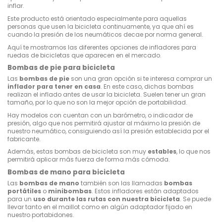
inflar.
Este producto está orientado especialmente para aquellas
personas que usen la bicicleta continuamente, ya que ahí es
cuando la presión de los neumáticos decae por norma general.
Aquí te mostramos las diferentes opciones de infladores para
ruedas de bicicletas que aparecen en el mercado.
Bombas de pie para bicicleta
Las
bombas de pie
son una gran opción si te interesa comprar un
inflador para tener en casa
. En este caso, dichas bombas
realizan el inflado antes de usar la bicicleta. Suelen tener un gran
tamaño, por lo que no son la mejor opción de portabilidad.
Hay modelos con cuentan con un barómetro, o indicador de
presión, algo que nos permitirá ajustar al máximo la presión de
nuestro neumático, consiguiendo así la presión establecida por el
fabricante.
Además, estas bombas de bicicleta son muy
estables
, lo que nos
permitirá aplicar más fuerza de forma más cómoda.
Bombas de mano para bicicleta
Las
bombas de mano
también son las llamadas
bombas
portátiles
o
minibombas
. Estos infladores están adaptados
para un
uso durante las rutas con nuestra bicicleta
. Se puede
llevar tanto en el maillot como en algún adaptador fijado en
nuestro portabidones.