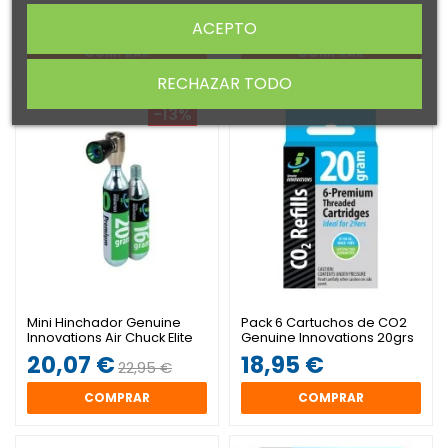
Nano 20grs
67,96 €
15,95 €
79,95 €
ACEPTO
COMPRAR
COMPRAR
RECHAZAR TODO
-13%
Mini Hinchador Genuine
Pack 6 Cartuchos de CO2
Innovations Air Chuck Elite
Genuine Innovations 20grs
20,07 €
18,95 €
22,95 €
COMPRAR
COMPRAR