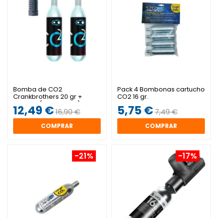
Bomba de CO2
Pack 4 Bombonas cartucho
Crankbrothers 20 gr +
CO2 16 gr.
Inflador (2 unidades)
12,49 €
5,75 €
16,90 €
7,49 €
COMPRAR
COMPRAR
-21%
-17%