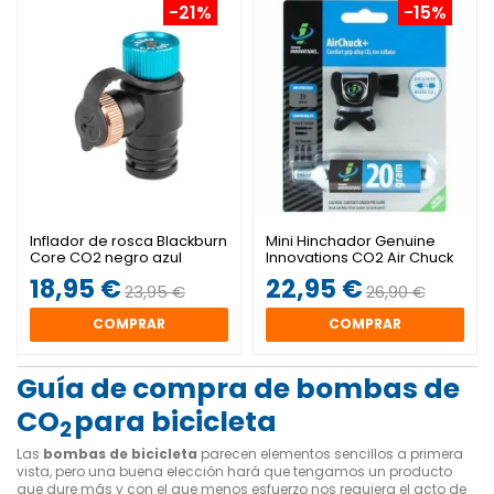
-21%
-15%
Inflador de rosca Blackburn
Mini Hinchador Genuine
Core CO2 negro azul
Innovations CO2 Air Chuck
20grs
18,95 €
22,95 €
23,95 €
26,90 €
COMPRAR
COMPRAR
Guía de compra de bombas de
CO
para bicicleta
2
Las
bombas de bicicleta
parecen elementos sencillos a primera
vista, pero una buena elección hará que tengamos un producto
que dure más y con el que menos esfuerzo nos requiera el acto de