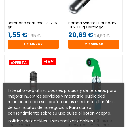
Bombona cartucho CO2 16
Bomba Syncros Boundary
gr.
C02 +16g Cartridge
1,55 €
20,69 €
1,95 €
24,90 €
COMPRAR
COMPRAR
-15%
¡OFERTA!
Este sitio web utiliza cookies propias y de terceros para
mejorar nuestros servicios y mostrarle publicidad
relacionada con sus preferencias mediante el análisis
de sus hábitos de navegación. Para dar su
consentimiento sobre su uso pulse el botón Acepto.
Política de cookies
Personalizar cookies
Cápsula de Inflado Rápido
Mini Hinchador Genuine
Joes RideAir
Innovations Microflate