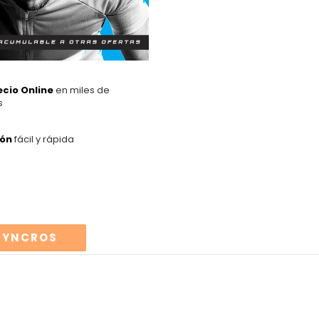
ecio Online
en miles de
s
ión
fácil y rápida
SYNCROS