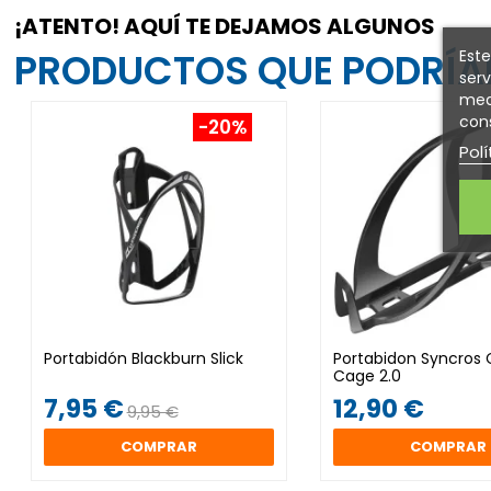
¡ATENTO! AQUÍ TE DEJAMOS ALGUNOS
PRODUCTOS QUE PODRÍAN
Este
serv
medi
cons
-20%
Polí
Portabidón Blackburn Slick
Portabidon Syncros
Cage 2.0
7,95 €
12,90 €
9,95 €
COMPRAR
COMPRAR