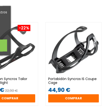
stros
-22%
n Syncros Tailor
Portabidón Syncros IS Coupe
Right
Cage
 €
44,90 €
22,90 €
COMPRAR
COMPRAR