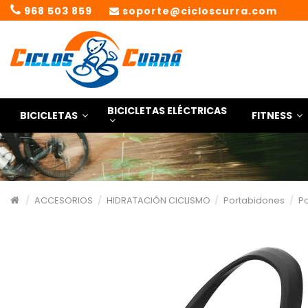
968 503 859
soporte@cicloscurra.com
BICICLETAS ELÉCTRICAS
BICICLETAS
FITNESS
ACCESORIOS
HIDRATACIÓN CICLISMO
Portabidones
P