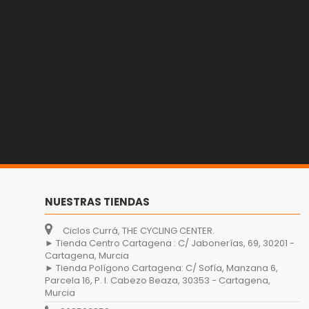
NUESTRAS TIENDAS
Ciclos Currá, THE CYCLING CENTER.
► Tienda Centro Cartagena : C/ Jabonerías, 69, 30201 -
Cartagena, Murcia
► Tienda Polígono Cartagena: C/ Sofía, Manzana 6,
Parcela 16, P. I. Cabezo Beaza, 30353 - Cartagena,
Murcia