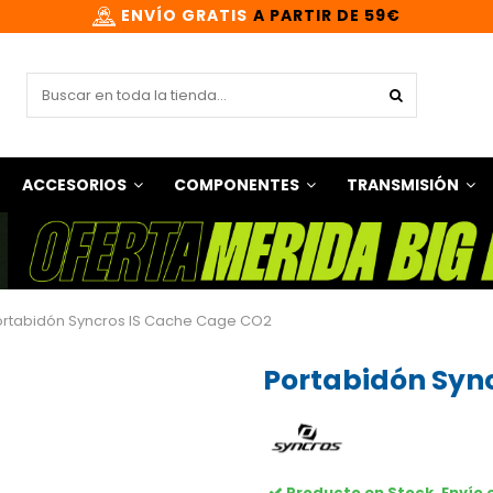
ENVÍO GRATIS
A PARTIR DE 59€
ACCESORIOS
COMPONENTES
TRANSMISIÓN
ortabidón Syncros IS Cache Cage CO2
Portabidón Syn
Producto en Stock. Envío 