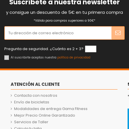
Suscríbete a nuestra newsletter
y consigue un descuento de 5€ en tu primera compra
*Válido para compras superiores a 90€*
Pregunta de seguridad. ¿Cuánto es 2 + 3?
Al suscribirte aceptas nuestra
política de privacidad
ATENCIÓN AL CLIENTE
Contacta con nosotros
Envío de bicicletas
Modalidades de entrega Gama Fitness
Mejor Precio Online Garantizado
Servicios de Taller
Calcula tu talla