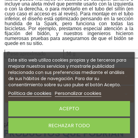
incluye una aleta móvil que permite usarlo con la izquierda
o con la derecha, o para montarlo en el tubo del sillín (en
cuyo caso el acceso es al revés). Para montaje en el tubo
inferior, el diseño está optimizado pensando en la sección
hundida de la Spark, pero funciona con todas las
bicicletas. Por ejemplo, prestamos especial atención a la
fijación del bidón, y nuestros ingenieros hicieron
numerosas pruebas para asegurarnos de que el bidón se
quede en su sitio.
Peso aproximado
36 g
Este sitio web utiliza cookies propias y de terceros para
mejorar nuestros servicios y mostrarle publicidad
relacionada con sus preferencias mediante el análisis
DETALLES DEL PRODUCTO
de sus hábitos de navegación. Para dar su
consentimiento sobre su uso pulse el botón Acepto.
Política de cookies
Personalizar cookies
Sobre SYNCROS
ACEPTO
¡ATENTO! AQUÍ TE DEJAMOS ALGUNOS
RECHAZAR TODO
PRODUCTOS QUE PODRÍAN