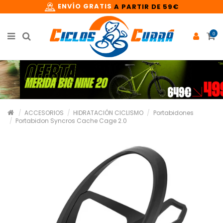
ENVÍO GRATIS
A PARTIR DE 59€
0
ACCESORIOS
HIDRATACIÓN CICLISMO
Portabidones
Portabidon Syncros Cache Cage 2.0