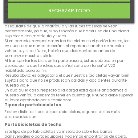
Normalmente casi todo el mundo suele llevar la bicicleta dentro del
propio vehículo con los asientos traseros abatidos. Si hacemos
RECHAZAR TODO
esto tenemos que asegurarnos de que se encuentre bien sujeta ya
que de lo contrario podría resultarnos bastante peligroso.
Si llevas tu bici en la parte posterior del vehículo, deberás
asegurarte de que la matrícula y las luces traseras se vean
perfectamente, ya que, si no, tendrás que hacer uso de una placa
supletoria con matrícula y luces.
Si en cambio transportamos las bicicletas en el portón trasero, ten
en cuenta que nunca deberán sobrepasar el ancho de nuestro
vehículo, y si así fuera, habría que desmontarlas antes de
comenzar nuestra salida.
Al transportar las bicis en la parte trasera, éstas sobresalen por
detrás, por lo que tendrás que señalizarlo con la señal V20
habilitada para tal fin.
Resulta obvio: es obligatorio el que nuestras bicicletas vayan bien
sujetas para que no se produzcan caídas y accidentes durante
nuestro viaje.
En cualquier caso, respecto a la carga extra que le añadamos a
nuestro vehículo debemos tener en cuenta que nunca debe superar
el límite aprobado por el fabricante.
Tipos de portabicicletas
Existen distintos tipos de portabicicletas, algunos de los más
destacados son:
Portabicicletas de techo
Este tipo de portabicicletas va instalado sobre las barras
transversales o portaequipajes. Podemos encontrarlos de acero,