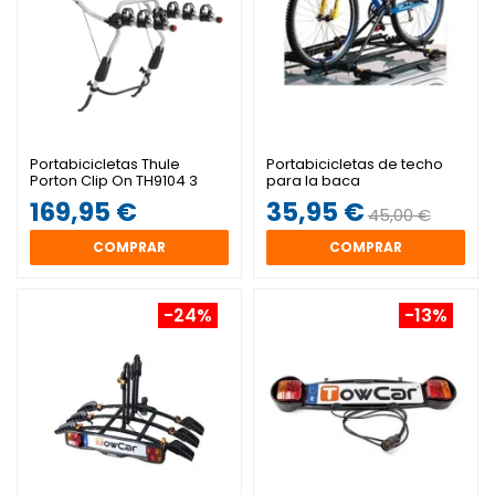
Portabicicletas Thule
Portabicicletas de techo
Porton Clip On TH9104 3
para la baca
Bicis
169,95 €
35,95 €
45,00 €
COMPRAR
COMPRAR
-24%
-13%