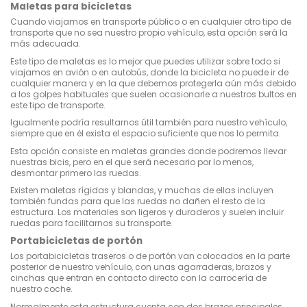
Maletas para bicicletas
Cuando viajamos en transporte público o en cualquier otro tipo de
transporte que no sea nuestro propio vehículo, esta opción será la
más adecuada.
Este tipo de maletas es lo mejor que puedes utilizar sobre todo si
viajamos en avión o en autobús, donde la bicicleta no puede ir de
cualquier manera y en la que debemos protegerla aún más debido
a los golpes habituales que suelen ocasionarle a nuestros bultos en
este tipo de transporte.
Igualmente podría resultarnos útil también para nuestro vehículo,
siempre que en él exista el espacio suficiente que nos lo permita.
Esta opción consiste en maletas grandes donde podremos llevar
nuestras bicis, pero en el que será necesario por lo menos,
desmontar primero las ruedas.
Existen maletas rígidas y blandas, y muchas de ellas incluyen
también fundas para que las ruedas no dañen el resto de la
estructura. Los materiales son ligeros y duraderos y suelen incluir
ruedas para facilitarnos su transporte.
Portabicicletas de portón
Los portabicicletas traseros o de portón van colocados en la parte
posterior de nuestro vehículo, con unas agarraderas, brazos y
cinchas que entran en contacto directo con la carrocería de
nuestro coche.
Normalmente esta estructura cuenta con dos brazos principales