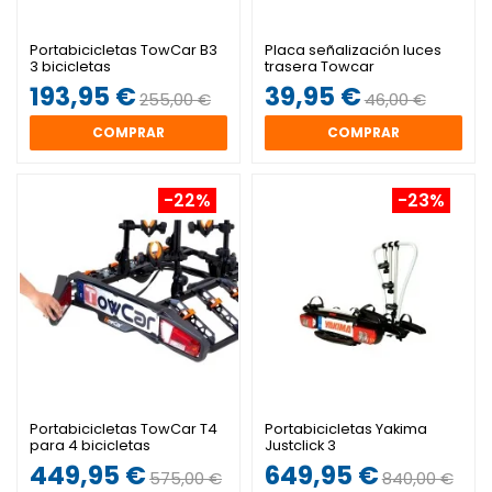
Portabicicletas TowCar B3
Placa señalización luces
3 bicicletas
trasera Towcar
193,95 €
39,95 €
255,00 €
46,00 €
COMPRAR
COMPRAR
-22%
-23%
Portabicicletas TowCar T4
Portabicicletas Yakima
para 4 bicicletas
Justclick 3
449,95 €
649,95 €
575,00 €
840,00 €