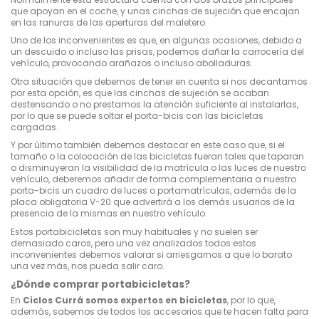
que apoyan en el coche, y unas cinchas de sujeción que encajan
en las ranuras de las aperturas del maletero.
Uno de los inconvenientes es que, en algunas ocasiones, debido a
un descuido o incluso las prisas, podemos dañar la carrocería del
vehículo, provocando arañazos o incluso abolladuras.
Otra situación que debemos de tener en cuenta si nos decantamos
por esta opción, es que las cinchas de sujeción se acaban
destensando o no prestamos la atención suficiente al instalarlas,
por lo que se puede soltar el porta-bicis con las bicicletas
cargadas.
Y por último también debemos destacar en este caso que, si el
tamaño o la colocación de las bicicletas fueran tales que taparan
o disminuyeran la visibilidad de la matrícula o las luces de nuestro
vehículo, deberemos añadir de forma complementaria a nuestro
porta-bicis un cuadro de luces o portamatrículas, además de la
placa obligatoria V-20 que advertirá a los demás usuarios de la
presencia de la mismas en nuestro vehículo.
Estos portabicicletas son muy habituales y no suelen ser
demasiado caros, pero una vez analizados todos estos
inconvenientes debemos valorar si arriesgarnos a que lo barato
una vez más, nos pueda salir caro.
¿Dónde comprar portabicicletas?
En
Ciclos Currá somos expertos en bicicletas
, por lo que,
además, sabemos de todos los accesorios que te hacen falta para