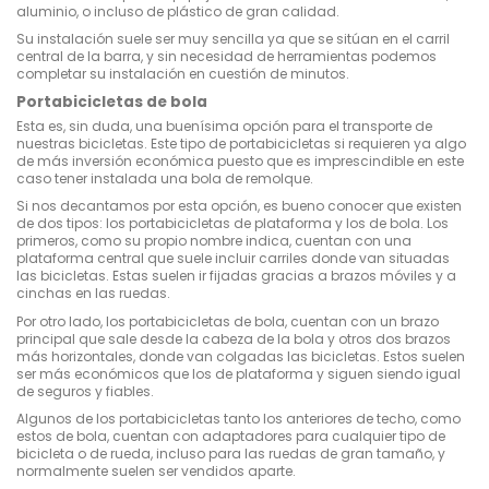
aluminio, o incluso de plástico de gran calidad.
Su instalación suele ser muy sencilla ya que se sitúan en el carril
central de la barra, y sin necesidad de herramientas podemos
completar su instalación en cuestión de minutos.
Portabicicletas de bola
Esta es, sin duda, una buenísima opción para el transporte de
nuestras bicicletas. Este tipo de portabicicletas si requieren ya algo
de más inversión económica puesto que es imprescindible en este
caso tener instalada una bola de remolque.
Si nos decantamos por esta opción, es bueno conocer que existen
de dos tipos: los portabicicletas de plataforma y los de bola. Los
primeros, como su propio nombre indica, cuentan con una
plataforma central que suele incluir carriles donde van situadas
las bicicletas. Estas suelen ir fijadas gracias a brazos móviles y a
cinchas en las ruedas.
Por otro lado, los portabicicletas de bola, cuentan con un brazo
principal que sale desde la cabeza de la bola y otros dos brazos
más horizontales, donde van colgadas las bicicletas. Estos suelen
ser más económicos que los de plataforma y siguen siendo igual
de seguros y fiables.
Algunos de los portabicicletas tanto los anteriores de techo, como
estos de bola, cuentan con adaptadores para cualquier tipo de
bicicleta o de rueda, incluso para las ruedas de gran tamaño, y
normalmente suelen ser vendidos aparte.