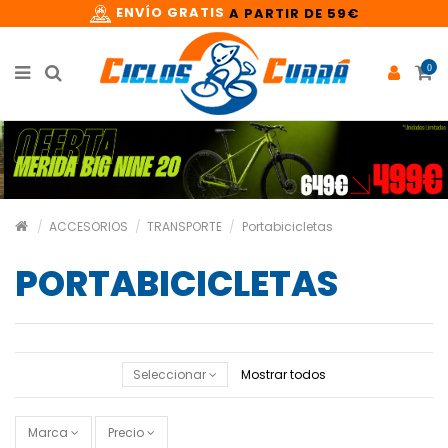
ENVÍO GRATIS
A PARTIR DE 59€
0
ACCESORIOS
TRANSPORTE
Portabicicletas
PORTABICICLETAS
Seleccionar
Mostrar todos
Marca
Precio