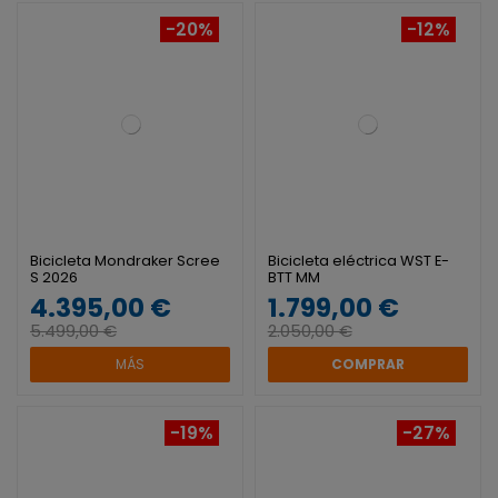
-20%
-12%
Bicicleta Mondraker Scree
Bicicleta eléctrica WST E-
S 2026
BTT MM
4.395,00 €
1.799,00 €
5.499,00 €
2.050,00 €
MÁS
COMPRAR
-19%
-27%