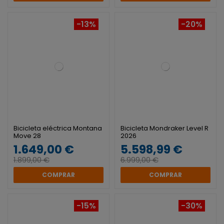
-13%
-20%
Bicicleta eléctrica Montana
Bicicleta Mondraker Level R
Move 28
2026
1.649,00 €
5.598,99 €
1.899,00 €
6.999,00 €
COMPRAR
COMPRAR
-15%
-30%