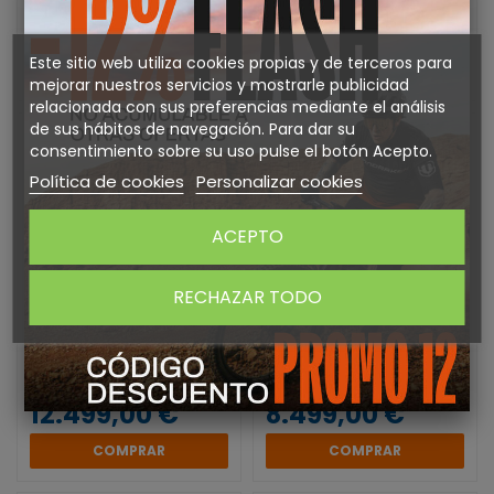
CRB 03 AXS 2027
AIR CRB 03 AXS 2027
8.499,00 €
8.499,00 €
Este sitio web utiliza cookies propias y de terceros para
COMPRAR
COMPRAR
mejorar nuestros servicios y mostrarle publicidad
relacionada con sus preferencias mediante el análisis
de sus hábitos de navegación. Para dar su
consentimiento sobre su uso pulse el botón Acepto.
Política de cookies
Personalizar cookies
ACEPTO
RECHAZAR TODO
Bicicleta Mondraker ZENDIT
Bicicleta Mondraker ZENDIT
XR 2027
RR 2027
12.499,00 €
8.499,00 €
COMPRAR
COMPRAR