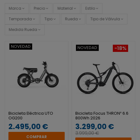
Marca
Precio
Material
Estilo
Temporada
Tipo
Rueda
Tipo de Válvula
Medida Rueda
NOVEDAD
NOVEDAD
-18%
Bicicleta Eléctrica UTO
Bicicleta Focus THRON² 6.6
OG200
800Wh 2026
2.495,00 €
3.299,00 €
3.999,00 €
COMPRAR