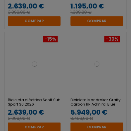
2.639,00 €
1.195,00 €
3.099,00 €
1.399,00 €
COMPRAR
COMPRAR
-15%
-30%
Bicicleta eléctrica Scott Sub
Bicicleta Mondraker Crafty
Sport 30 2026
Carbon RR Admiral Blue
2026
2.639,00 €
5.949,00 €
3.099,00 €
8.499,00 €
COMPRAR
COMPRAR