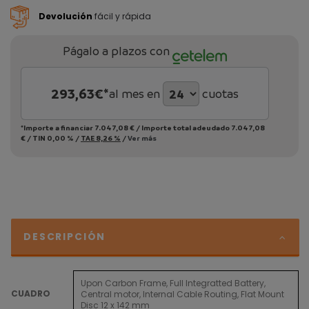
Devolución
fácil y rápida
Págalo a plazos con
293,63
€*
al mes en
cuotas
*Importe a financiar
7.047,08 €
/
Importe total adeudado
7.047,08
€
/
TIN
0,00 %
/
TAE
8,26 %
/
Ver más
DESCRIPCIÓN
Upon Carbon Frame, Full Integratted Battery,
CUADRO
Central motor, Internal Cable Routing, Flat Mount
Disc 12 x 142 mm