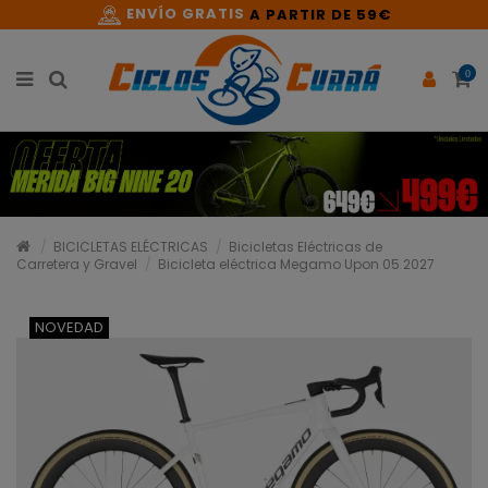
ENVÍO GRATIS
A PARTIR DE 59€
0
BICICLETAS ELÉCTRICAS
Bicicletas Eléctricas de
Carretera y Gravel
Bicicleta eléctrica Megamo Upon 05 2027
NOVEDAD