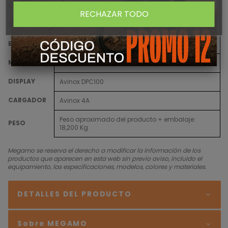
SILLÍN
L, XL size 420 mm
RECHAZAR TODO
SILLIN
Selle Royal SRX Open
BATERÍA
Avinox 600 Wh
MOTOR
Avinox M2, 110Nm, 1100W
DISPLAY
Avinox DPC100
CARGADOR
Avinox 4A
Peso aproximado del producto + embalaje:
PESO
18,200 Kg
Megamo se reserva el derecho a modificar la información de los
productos que aparecen en esta web sin previo aviso, incluido el
equipamiento, las especificaciones, modelos, colores y materiales.
DETALLES DEL PRODUCTO
Sobre MEGAMO