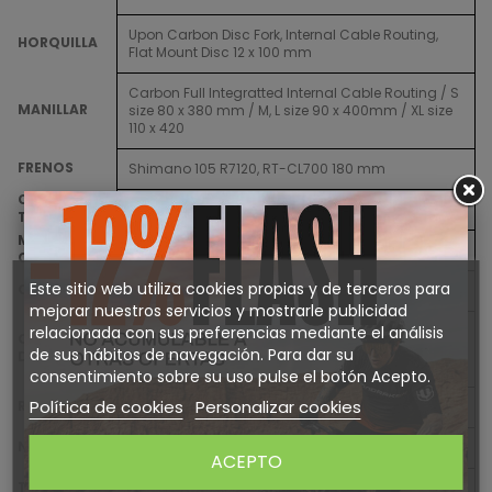
Upon Carbon Disc Fork, Internal Cable Routing,
HORQUILLA
Flat Mount Disc 12 x 100 mm
Carbon Full Integratted Internal Cable Routing / S
MANILLAR
size 80 x 380 mm / M, L size 90 x 400mm / XL size
110 x 420
FRENOS
Shimano 105 R7120, RT-CL700 180 mm
CAMBIO
Shimano 105 R7100, Shadow 12-Speed
TRASERO
MANDOS DE
Shimano 105 R7120
CAMBIO
Este sitio web utiliza cookies propias y de terceros para
CASSETTE
Shimano HG710, 11-36T
mejorar nuestros servicios y mostrarle publicidad
relacionada con sus preferencias mediante el análisis
FSA Avinox Chainring Spider 48T 12-Speed
CONJUNTO
Shimano, Crankset / S, M size 165 mm / L, XL size
de sus hábitos de navegación. Para dar su
DE BIELAS
170 mm
consentimiento sobre su uso pulse el botón Acepto.
Política de cookies
Personalizar cookies
RUEDAS
Vision SC48 i25 HG Carbon
NEUMÁTICOS
Vittoria Corsa Pro Control 42c
ACEPTO
TIJA DE
Megamo Carbon Ø 27.2 mm / S, M size 350 mm /