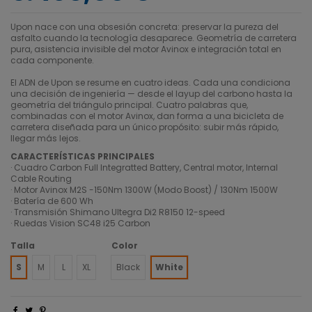
Upon nace con una obsesión concreta: preservar la pureza del
asfalto cuando la tecnología desaparece. Geometría de carretera
pura, asistencia invisible del motor Avinox e integración total en
cada componente.
El ADN de Upon se resume en cuatro ideas. Cada una condiciona
una decisión de ingeniería — desde el layup del carbono hasta la
geometría del triángulo principal. Cuatro palabras que,
combinadas con el motor Avinox, dan forma a una bicicleta de
carretera diseñada para un único propósito: subir más rápido,
llegar más lejos.
CARACTERÍSTICAS PRINCIPALES
· Cuadro Carbon Full Integratted Battery, Central motor, Internal
Cable Routing
· Motor Avinox M2S -150Nm 1300W (Modo Boost) / 130Nm 1500W
· Batería de 600 Wh
· Transmisión Shimano Ultegra Di2 R8150 12-speed
· Ruedas Vision SC48 i25 Carbon
Talla
Color
S
M
L
XL
Black
White