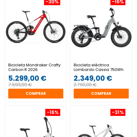
-30%
-16%
Bicicleta Mondraker Crafty
Bicicleta eléctrica
Carbon R 2026
Lombardo Cassia 750Wh
5.299,00 €
2.349,00 €
7.599,00 €
2.790,00 €
COMPRAR
COMPRAR
-16%
-31%