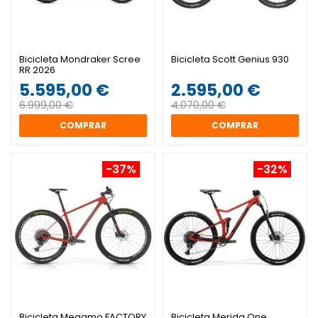
Bicicleta Mondraker Scree
Bicicleta Scott Genius 930
RR 2026
5.595,00 €
2.595,00 €
6.999,00 €
4.070,00 €
COMPRAR
COMPRAR
-37%
-32%
Bicicleta Megamo FACTORY
Bicicleta Merida One