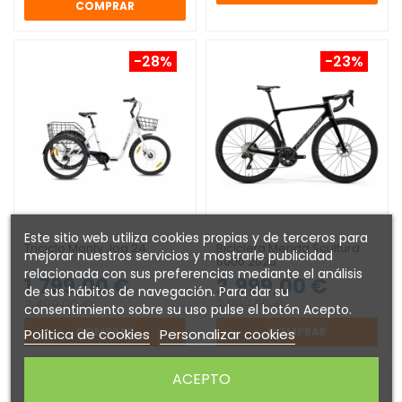
COMPRAR
-28%
-23%
Este sitio web utiliza cookies propias y de terceros para
Triciclo Monty Jog 24
Bicicleta Merida Scultura
mejorar nuestros servicios y mostrarle publicidad
6000 2026
relacionada con sus preferencias mediante el análisis
1.799,00 €
2.999,00 €
de sus hábitos de navegación. Para dar su
2.499,00 €
3.899,00 €
consentimiento sobre su uso pulse el botón Acepto.
COMPRAR
COMPRAR
Política de cookies
Personalizar cookies
ACEPTO
-17%
-15%