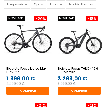
Temporada
Tipo
Rueda
Medida Rueda
NOVEDAD
NOVEDAD
-20%
-18%
Bicicleta Focus Izalco Max
Bicicleta Focus THRON² 6.6
8.7 2027
800Wh 2026
1.999,00 €
3.299,00 €
2.499,00 €
3.999,00 €
COMPRAR
COMPRAR
-21%
-21%