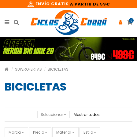
ENVÍO GRATIS
A PARTIR DE 59€
0
SUPEROFERTAS
BICICLETAS
BICICLETAS
Seleccionar
Mostrar todos
Marca
Precio
Material
Estilo