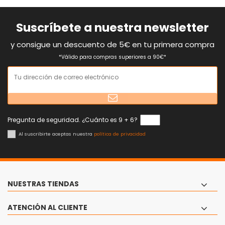
-12%
-14%
Cargador Batería Megamo
Bicicleta Eléctrica Plegable
Crave
UTO OG20
148,95 €
1.899,00 €
170,00 €
2.199,00 €
COMPRAR
COMPRAR
-12%
-12%