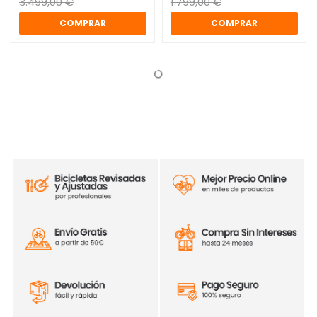
3.499,00 €
1.799,00 €
COMPRAR
COMPRAR
-12%
-33%
Bicicleta eléctrica plegable
Triciclo eléctrico Monty
Eovolt Afternoon Pro
Nuke 24
2.639,00 €
2.159,00 €
2.999,00 €
3.199,00 €
COMPRAR
COMPRAR