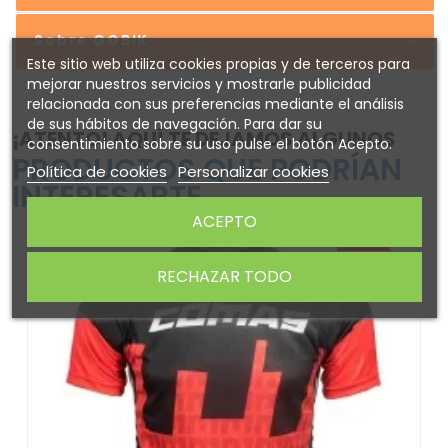
Sobre GOBIK
Este sitio web utiliza cookies propias y de terceros para
mejorar nuestros servicios y mostrarle publicidad
relacionada con sus preferencias mediante el análisis
de sus hábitos de navegación. Para dar su
¡ATENTO! AQUÍ TE DEJAMOS ALGUNOS
consentimiento sobre su uso pulse el botón Acepto.
PRODUCTOS QUE PODRÍAN
Política de cookies
Personalizar cookies
INTERESARTE
ACEPTO
-30%
RECHAZAR TODO