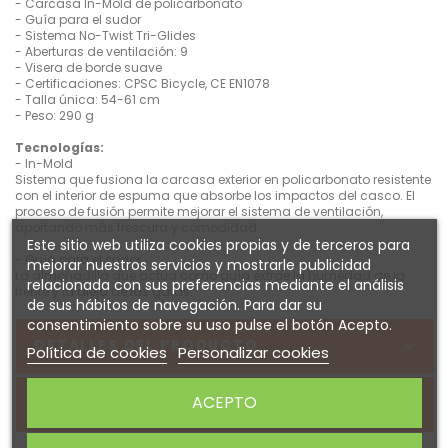
- Carcasa In-Mold de policarbonato
- Guía para el sudor
- Sistema No-Twist Tri-Glides
- Aberturas de ventilación: 9
- Visera de borde suave
- Certificaciones: CPSC Bicycle, CE EN1078
- Talla única: 54-61 cm
- Peso: 290 g
Tecnologías:
- In-Mold
Sistema que fusiona la carcasa exterior en policarbonato resistente
con el interior de espuma que absorbe los impactos del casco. El
proceso de fusión permite mejorar el sistema de ventilación,
aportando más frescura y comodidad.
Este sitio web utiliza cookies propias y de terceros para
- Guía para el sudor
mejorar nuestros servicios y mostrarle publicidad
La almohadilla que actúa como guía extrae la humedad de la
relacionada con sus preferencias mediante el análisis
frente y la aleja de las gafas.
de sus hábitos de navegación. Para dar su
consentimiento sobre su uso pulse el botón Acepto.
DETALLES DEL PRODUCTO
Política de cookies
Personalizar cookies
ACEPTO
Sobre BELL