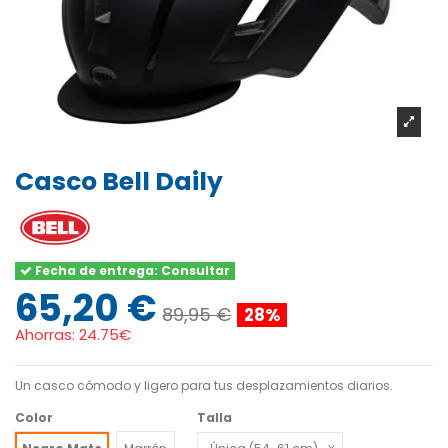
Casco Bell Daily
Fecha de entrega: Consultar
65,20 €
89,95 €
28%
Ahorras:
24.75€
Un casco cómodo y ligero para tus desplazamientos diarios.
Color
Talla