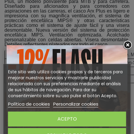
Plus, un modelo polivalente para MTB y para carretera.
Diseñado para aficionados y para corredores con
aspiraciones en las carreras, el casco Arx Plus es ligero e
impresiona con su magnífica ventilación, el sistema de
protección encefálica MIPS® y otras características
prácticas como el sistema de ajuste fácil y una visera
desmontable. Nueva versión del sistema de protección
encefálica MIPS. Ventilación optimizada. Acolchado
personalizable con celdas abiertas. Visera desmontable.
Detalles reflectantes plateados por todo el casco.
Construcción
Tecnología en molde. M
Tecnología
MIPS-Brain-Protection
Peso aproximado
270 g
Este sitio web utiliza cookies propias y de terceros para
mejorar nuestros servicios y mostrarle publicidad
Rango de uso
MULTIDEPORTE
relacionada con sus preferencias mediante el análisis
de sus hábitos de navegación. Para dar su
consentimiento sobre su uso pulse el botón Acepto.
DETALLES DEL PRODUCTO
Política de cookies
Personalizar cookies
Sobre SCOTT
ACEPTO