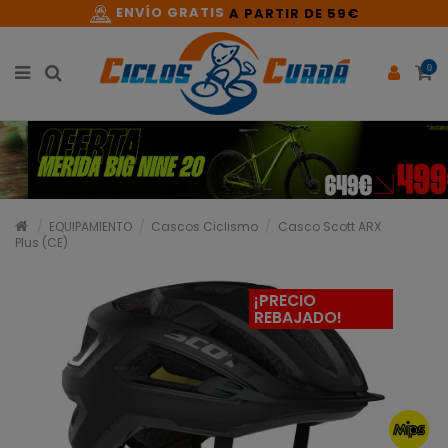
ENVÍO GRATIS
A PARTIR DE 59€
0
EQUIPAMIENTO
Cascos Ciclismo
Casco Scott ARX
Plus (CE)
¡PRECIO
REBAJADO!