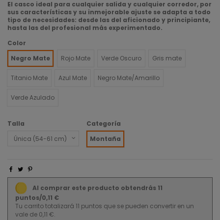
El casco ideal para cualquier salida y cualquier corredor, por
sus características y su inmejorable ajuste se adapta a todo
tipo de necesidades: desde las del aficionado y principiante,
hasta las del profesional más experimentado.
Color
Negro Mate
Rojo Mate
Verde Oscuro
Gris mate
Titanio Mate
Azul Mate
Negro Mate/Amarillo
Verde Azulado
Talla
Categoría
Montaña
Al comprar este producto obtendrás 11
puntos/0,11 €
Tu carrito totalizará 11 puntos que se pueden convertir en un
vale de 0,11 €.