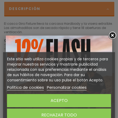
DESCRIPCIÓN
El casco Giro Fixture lleva la carcasa Hardbody y la visera extraíble.
Las almohadillas son de secado rápido y tiene 18 aberturas de
ventilación.
Características:
- Almohadillas de secado rápido
- Reflectante
- Carcasa de policarbonato In-mold con interior EPS
- RocLoc Sport
Este sitio web utiliza cookies propias y de terceros para
- 18 aberturas
mejorar nuestros servicios y mostrarle publicidad
relacionada con sus preferencias mediante el análisis
de sus hábitos de navegación. Para dar su
DETALLES DEL PRODUCTO
consentimiento sobre su uso pulse el botón Acepto.
Política de cookies
Personalizar cookies
Sobre GIRO
ACEPTO
RECHAZAR TODO