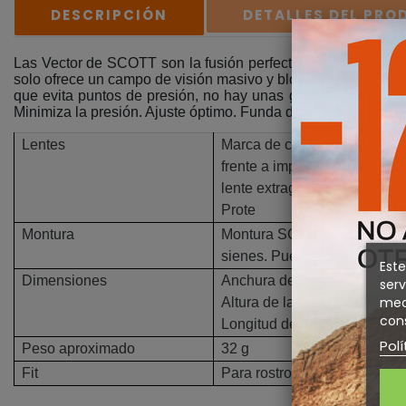
DESCRIPCIÓN
DETALLES DEL PR
Las Vector de SCOTT son la fusión perfecta entre prestacion
solo ofrece un campo de visión masivo y bloquea el 100 % de 
que evita puntos de presión, no hay unas gafas de sol más 
Minimiza la presión. Ajuste óptimo. Funda deportiva y bolsa d
Lentes
Marca de calidad de lentes 
frente a impactos. Base 7. 
lente extragrande. Sistema d
Prote
Montura
Montura SCOTT Fusion. Apoy
sienes. Puente blando antide
Este
Dimensiones
Anchura de la lente: 68 mm.
serv
medi
Altura de la lente: 42 mm.
cons
Longitud de la patilla: 120 m
Polí
Peso aproximado
32 g
Fit
Para rostros pequeños y me