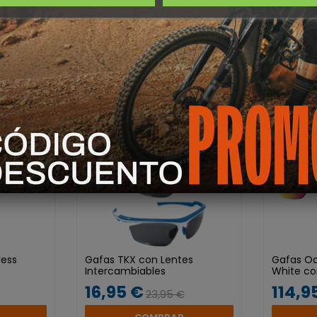
 INTERESARTE
-29%
less
Gafas TKX con Lentes
Gafas Oa
Intercambiables
White co
16,95 €
114,9
23,95 €