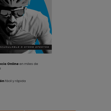
ecio Online
en miles de
s
ión
fácil y rápida