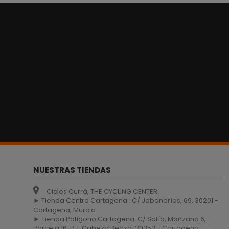
NUESTRAS TIENDAS
Ciclos Currá, THE CYCLING CENTER.
► Tienda Centro Cartagena : C/ Jabonerías, 69, 30201 -
Cartagena, Murcia
► Tienda Polígono Cartagena: C/ Sofía, Manzana 6,
Parcela 16, P. I. Cabezo Beaza, 30353 - Cartagena,