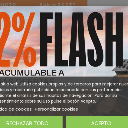
ODUCTO
Sobre SCOTT
es y estilo de vida, y sirven para actividades tanto en montaña
radiación UV, sino que también te protege frente al viento y la
cómodas. ¡Ponte las Vector y lánzate a la montaña! Funda dura
e microfibra.
Precision Optics SCOTT. Protección
Campo de visión máximo. Cobertura de la
e canalización de la ventilación ACS.
os de goma de baja presión en las
slizante
 sitio web utiliza cookies propias y de terceros para mejorar nue
icios y mostrarle publicidad relacionada con sus preferencias
ante el análisis de sus hábitos de navegación. Para dar su
entimiento sobre su uso pulse el botón Acepto.
m.
tica de cookies
Personalizar cookies
dianos
RECHAZAR TODO
ACEPTO