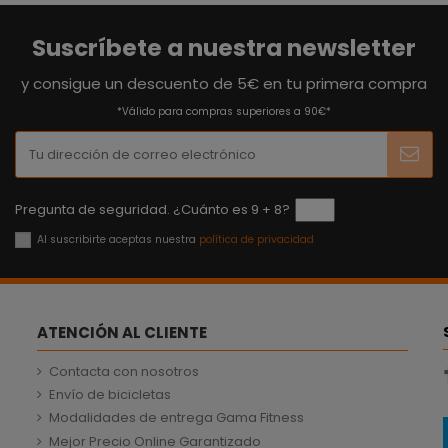
Suscríbete a nuestra newsletter
y consigue un descuento de 5€ en tu primera compra
*Válido para compras superiores a 90€*
Pregunta de seguridad. ¿Cuánto es 9 + 8?
Al suscribirte aceptas nuestra
política de privacidad
ATENCIÓN AL CLIENTE
Contacta con nosotros
Envío de bicicletas
Modalidades de entrega Gama Fitness
Mejor Precio Online Garantizado