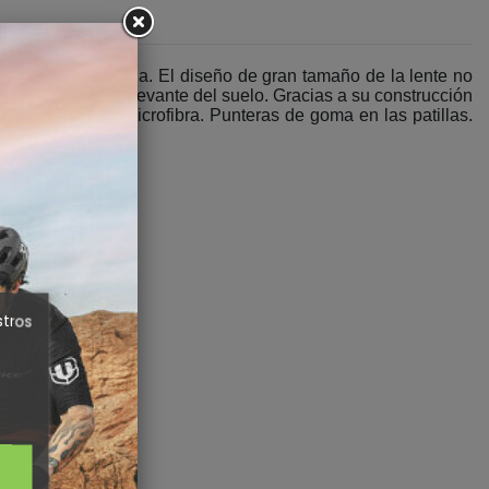
 como lejos de ella. El diseño de gran tamaño de la lente no
 suciedad que se levante del suelo. Gracias a su construcción
 con bolsa de microfibra. Punteras de goma en las patillas.
stros