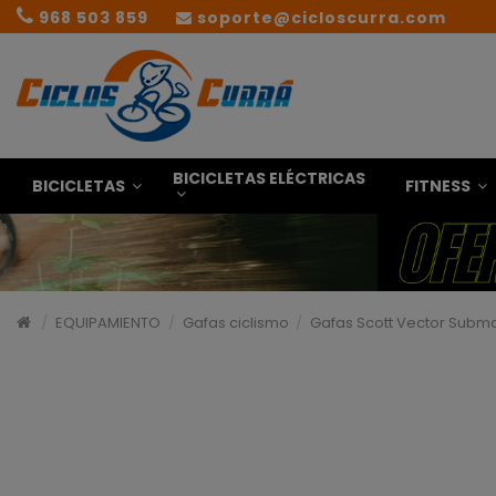
968 503 859
soporte@cicloscurra.com
BICICLETAS ELÉCTRICAS
BICICLETAS
FITNESS
EQUIPAMIENTO
Gafas ciclismo
Gafas Scott Vector Subma