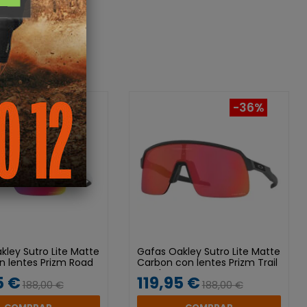
-39%
-36%
kley Sutro Lite Matte
Gafas Oakley Sutro Lite Matte
n lentes Prizm Road
Carbon con lentes Prizm Trail
Torch
5 €
119,95 €
188,00 €
188,00 €