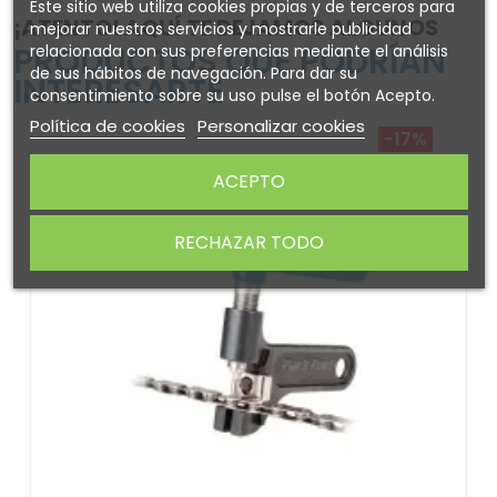
Este sitio web utiliza cookies propias y de terceros para
¡ATENTO! AQUÍ TE DEJAMOS ALGUNOS
mejorar nuestros servicios y mostrarle publicidad
PRODUCTOS QUE PODRÍAN
relacionada con sus preferencias mediante el análisis
de sus hábitos de navegación. Para dar su
INTERESARTE
consentimiento sobre su uso pulse el botón Acepto.
Política de cookies
Personalizar cookies
-17%
ACEPTO
RECHAZAR TODO