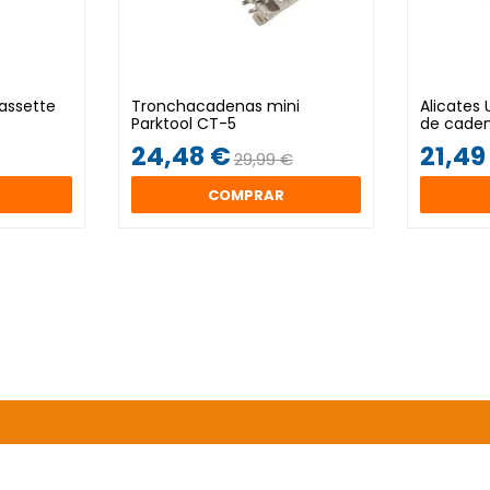
assette
Tronchacadenas mini
Alicates 
Parktool CT-5
de cade
24,48 €
21,49
29,99 €
COMPRAR