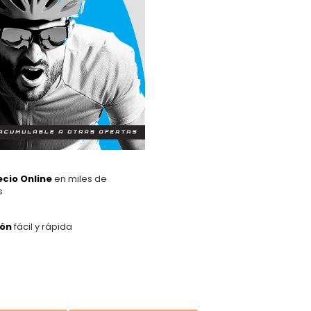
ecio Online
en miles de
s
ión
fácil y rápida