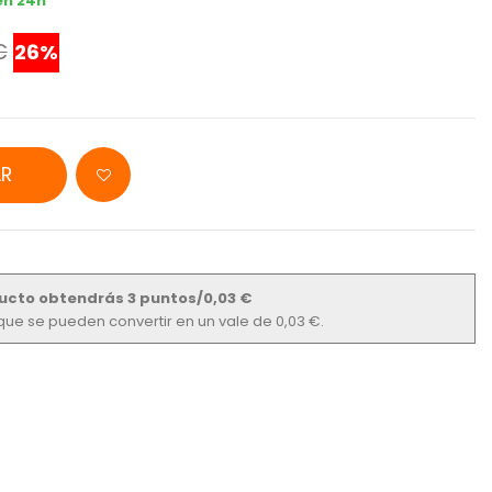
en 24h
€
26%
R
ucto obtendrás 3 puntos/0,03 €
s que se pueden convertir en un vale de 0,03 €.