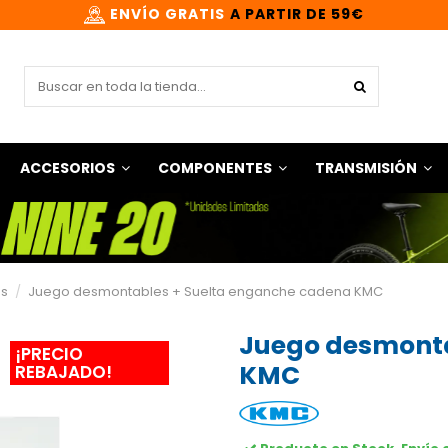
ENVÍO GRATIS
A PARTIR DE 59€
ACCESORIOS
COMPONENTES
TRANSMISIÓN
as
Juego desmontables + Suelta enganche cadena KMC
Juego desmonta
¡PRECIO
KMC
REBAJADO!