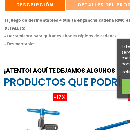
DESCRIPCIÓN
DETALLES DEL PR
El juego de desmontables + Suelta enganche cadena KMC es
DETALLES:
- Herramienta para quitar eslabones rápidos de cadenas
- Desmontables
Este
serv
medi
cons
¡ATENTO! AQUÍ TE DEJAMOS ALGUNOS
Polí
PRODUCTOS QUE PODRÍAN
-17%