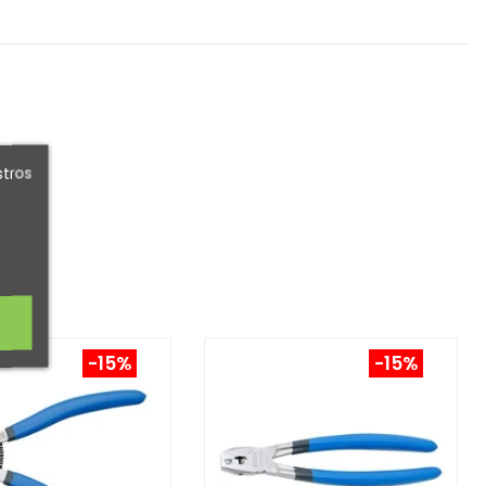
stros
-15%
-15%