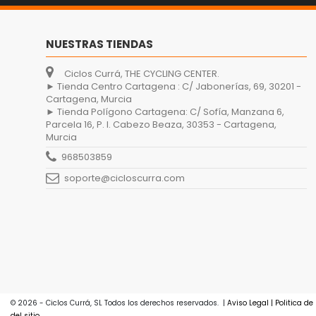
NUESTRAS TIENDAS
Ciclos Currá, THE CYCLING CENTER.
► Tienda Centro Cartagena : C/ Jabonerías, 69, 30201 -
Cartagena, Murcia
► Tienda Polígono Cartagena: C/ Sofía, Manzana 6,
Parcela 16, P. I. Cabezo Beaza, 30353 - Cartagena,
Murcia
968503859
soporte@cicloscurra.com
© 2026 - Ciclos Currá, SL Todos los derechos reservados.
|
Aviso Legal
|
Politica de
del sitio