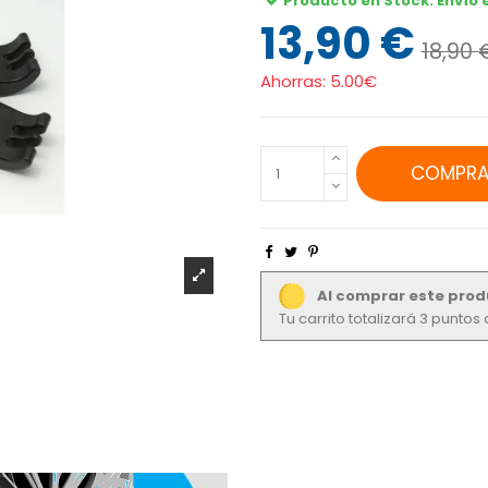
Producto en Stock. Envío 
13,90 €
18,90 
Ahorras:
5.00€
COMPRA
Al comprar este prod
Tu carrito totalizará 3 punto