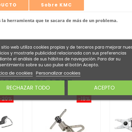
ODUCTO
Sobre KMC
 la herramienta que te sacara de más de un problema.
 sitio web utiliza cookies propias y de terceros para mejorar nue
icios y mostrarle publicidad relacionada con sus preferencias
ante el análisis de sus hábitos de navegación. Para dar su
entimiento sobre su uso pulse el botón Acepto.
tica de cookies
Personalizar cookies
 INTERESARTE
RECHAZAR TODO
ACEPTO
-20%
-18%