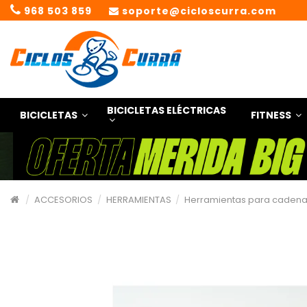
968 503 859
soporte@cicloscurra.com
BICICLETAS ELÉCTRICAS
BICICLETAS
FITNESS
ACCESORIOS
HERRAMIENTAS
Herramientas para caden