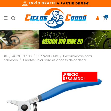
ENVÍO GRATIS
A PARTIR DE 59€
0
ACCESORIOS
HERRAMIENTAS
Herramientas para
cadenas
Alicates Unior para eslabones de cadena
¡PRECIO
REBAJADO!