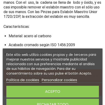
manos. Con el uso, la cadena se llena de lodo y óxido, y es
casi imposible remover el eslabón maestro con el sólo uso
de sus manos. Con las Pinzas para Eslabón Maestro Unior
1720/2DP, la extracción del eslabón es muy sencilla.
Características:
Material: acero al carbono
Acabado cromado según ISO 1456:2009
La herramienta puede ser utilizada por mecánicos
Este sitio web utiliza cookies propias y de terceros para
profesionales o amateurs
mejorar nuestros servicios y mostrarle publicidad
relacionada con sus preferencias mediante el análisis
de sus hábitos de navegación. Para dar su
consentimiento sobre su uso pulse el botón Acepto.
DETALLES DEL PRODUCTO
Política de cookies
Personalizar cookies
Sobre UNIOR
ACEPTO
RECHAZAR TODO