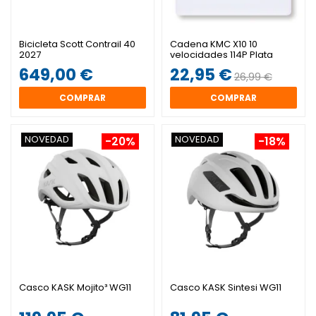
Bicicleta Scott Contrail 40
Cadena KMC X10 10
2027
velocidades 114P Plata
649,00 €
22,95 €
26,99 €
COMPRAR
COMPRAR
NOVEDAD
NOVEDAD
-20%
-18%
Casco KASK Mojito³ WG11
Casco KASK Sintesi WG11