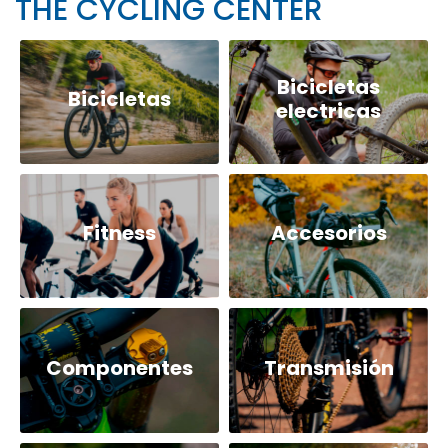
THE CYCLING CENTER
Bicicletas
Bicicletas
electricas
Fitness
Accesorios
Componentes
Transmisión