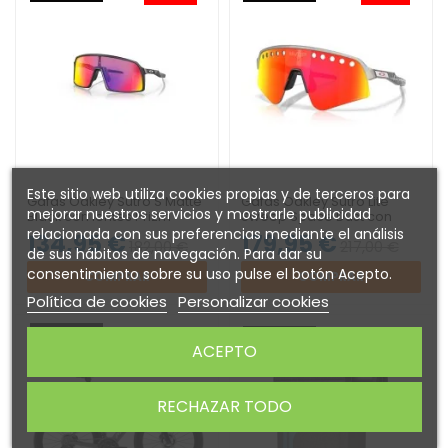
Este sitio web utiliza cookies propias y de terceros para
Gafas Oakley Sutro S Matte
Gafas Oakley Sutro Lite
mejorar nuestros servicios y mostrarle publicidad
Black con lentes Prizm
Sweep Space Dust con
Road
lentes Prizm Ruby Vented
relacionada con sus preferencias mediante el análisis
134,95 €
179,95 €
182,00 €
217,00 €
de sus hábitos de navegación. Para dar su
consentimiento sobre su uso pulse el botón Acepto.
COMPRAR
COMPRAR
Política de cookies
Personalizar cookies
NOVEDAD
NOVEDAD
-12%
ACEPTO
RECHAZAR TODO