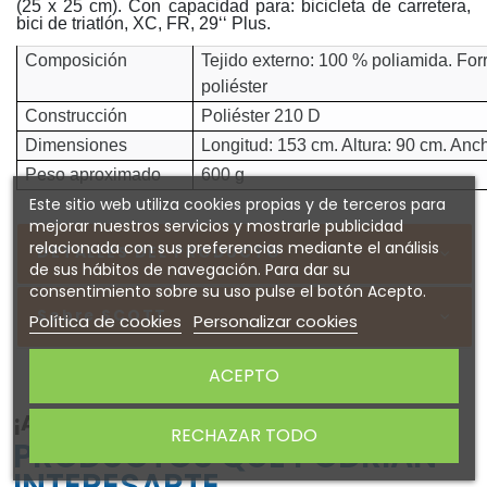
(25 x 25 cm). Con capacidad para: bicicleta de carretera,
bici de triatlón, XC, FR, 29‘‘ Plus.
Composición
Tejido externo: 100 % poliamida. For
poliéster
Construcción
Poliéster 210 D
Dimensiones
Longitud: 153 cm. Altura: 90 cm. Anc
Peso aproximado
600 g
Este sitio web utiliza cookies propias y de terceros para
mejorar nuestros servicios y mostrarle publicidad
relacionada con sus preferencias mediante el análisis
DETALLES DEL PRODUCTO
de sus hábitos de navegación. Para dar su
consentimiento sobre su uso pulse el botón Acepto.
Sobre SCOTT
Política de cookies
Personalizar cookies
ACEPTO
¡ATENTO! AQUÍ TE DEJAMOS ALGUNOS
RECHAZAR TODO
PRODUCTOS QUE PODRÍAN
INTERESARTE