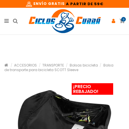
ENVÍO GRATIS
A PARTIR DE 59€
0
ACCESORIOS
TRANSPORTE
Bolsas bicicleta
Bolsa
de transporte para bicicleta SCOTT Sleeve
¡PRECIO
REBAJADO!