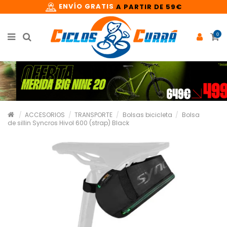
ENVÍO GRATIS
A PARTIR DE 59€
0
ACCESORIOS
TRANSPORTE
Bolsas bicicleta
Bolsa
de sillin Syncros Hivol 600 (strap) Black