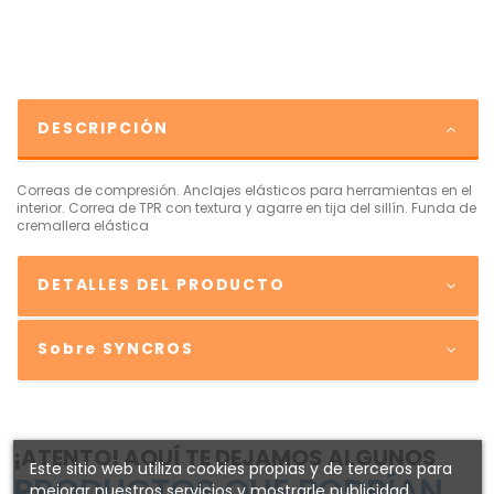
DESCRIPCIÓN
Correas de compresión. Anclajes elásticos para herramientas en el
interior. Correa de TPR con textura y agarre en tija del sillín. Funda de
cremallera elástica
DETALLES DEL PRODUCTO
Sobre SYNCROS
¡ATENTO! AQUÍ TE DEJAMOS ALGUNOS
Este sitio web utiliza cookies propias y de terceros para
PRODUCTOS QUE PODRÍAN
mejorar nuestros servicios y mostrarle publicidad