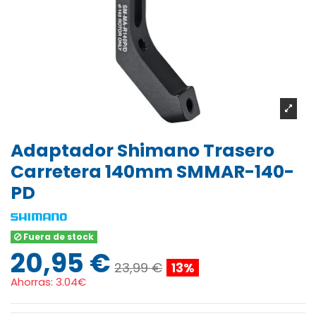
Adaptador Shimano Trasero
Carretera 140mm SMMAR-140-
PD
Fuera de stock
20,95 €
23,99 €
13%
Ahorras:
3.04€