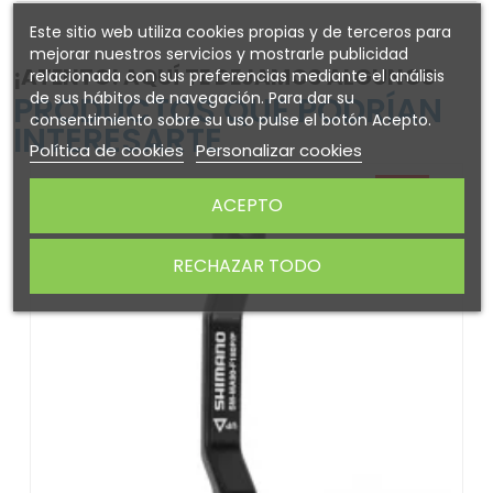
Este sitio web utiliza cookies propias y de terceros para
mejorar nuestros servicios y mostrarle publicidad
¡ATENTO! AQUÍ TE DEJAMOS ALGUNOS
relacionada con sus preferencias mediante el análisis
de sus hábitos de navegación. Para dar su
PRODUCTOS QUE PODRÍAN
consentimiento sobre su uso pulse el botón Acepto.
INTERESARTE
Política de cookies
Personalizar cookies
-10%
ACEPTO
RECHAZAR TODO