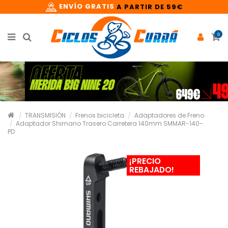
ENVÍO GRATIS
A PARTIR DE 59€
0
TRANSMISIÓN
Frenos bicicleta
Adaptadores de Freno
Adaptador Shimano Trasero Carretera 140mm SMMAR-140-
PD
¡PRECIO
REBAJADO!