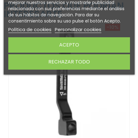
mejorar nuestros servicios y mostrarle publicidad
PRODUCTOS QUE PODRÍAN
relacionada con sus preferencias mediante el análisis
INTERESARTE
de sus hábitos de navegación. Para dar su
consentimiento sobre su uso pulse el botón Acepto.
-10%
Política de cookies
Personalizar cookies
ACEPTO
RECHAZAR TODO