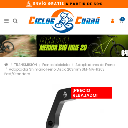
ENVÍO GRATIS
A PARTIR DE 59€
0
TRANSMISIÓN
Frenos bicicleta
Adaptadores de Freno
Adaptador Shimano Freno Disco 203mm SM-MA-R203
Post/Standard
¡PRECIO
REBAJADO!