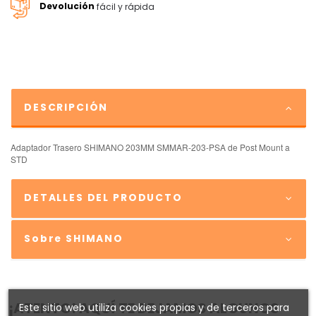
Devolución
fácil y rápida
DESCRIPCIÓN
Adaptador Trasero SHIMANO 203MM SMMAR-203-PSA de Post Mount a
STD
DETALLES DEL PRODUCTO
Sobre SHIMANO
¡ATENTO! AQUÍ TE DEJAMOS ALGUNOS
Este sitio web utiliza cookies propias y de terceros para