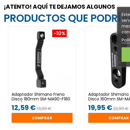
¡ATENTO! AQUÍ TE DEJAMOS ALGUNOS
PRODUCTOS QUE PODRÍAN
Este
serv
medi
cons
-10%
Polí
Adaptador Shimano Freno
Adaptador Shimano 
Disco 180mm SM-MA90-F180
Disco 160mm SM-MA
Post/Post
Flat Mount
12,59 €
19,95 €
13,99 €
22,99 €
COMPRAR
COMPRAR