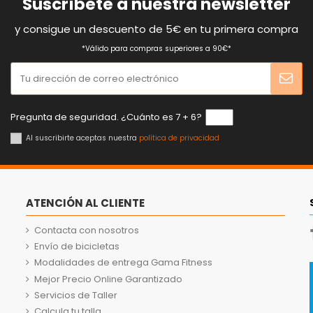
Suscríbete a nuestra newsletter
y consigue un descuento de 5€ en tu primera compra
*Válido para compras superiores a 90€*
Pregunta de seguridad. ¿Cuánto es 7 + 6?
Al suscribirte aceptas nuestra
política de privacidad
ATENCIÓN AL CLIENTE
Contacta con nosotros
Envío de bicicletas
Modalidades de entrega Gama Fitness
Mejor Precio Online Garantizado
Servicios de Taller
Calcula tu talla