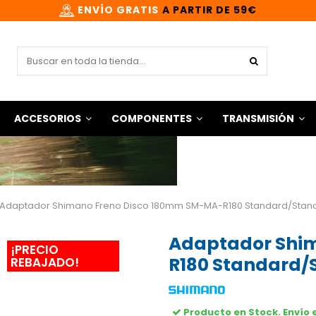
ENVÍO GRATIS
A PARTIR DE 59€
ACCESORIOS
COMPONENTES
TRANSMISIÓN
Adaptador Shimano Freno Disco 180mm SM-MA-R180 Standard/Stan
Adaptador Shi
¡PRECIO
R180 Standard/
REBAJADO!
Producto en Stock. Envío 