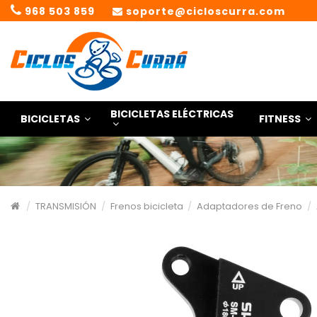
968 503 859
soporte@cicloscurra.com
BICICLETAS ELÉCTRICAS
BICICLETAS
FITNESS
TRANSMISIÓN
Frenos bicicleta
Adaptadores de Freno