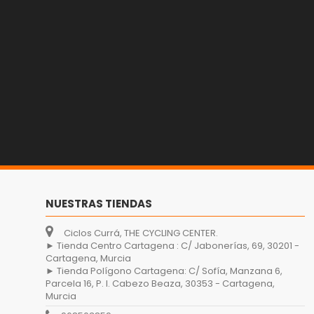
NUESTRAS TIENDAS
Ciclos Currá, THE CYCLING CENTER.
► Tienda Centro Cartagena : C/ Jabonerías, 69, 30201 -
Cartagena, Murcia
► Tienda Polígono Cartagena: C/ Sofía, Manzana 6,
Parcela 16, P. I. Cabezo Beaza, 30353 - Cartagena,
Murcia