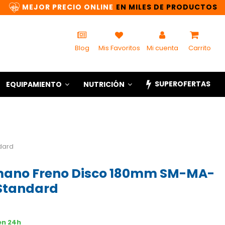
MEJOR PRECIO ONLINE
EN MILES DE PRODUCTOS
Blog
Mis Favoritos
Mi cuenta
Carrito
SUPEROFERTAS
EQUIPAMIENTO
NUTRICIÓN
dard
mano Freno Disco 180mm SM-MA-
Standard
en 24h