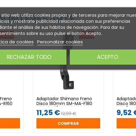
 INTERESARTE
 sitio web utiliza cookies propias y de terceros para mejorar nue
icios y mostrarle publicidad relacionada con sus preferencias
ante el análisis de sus hábitos de navegación. Para dar su
entimiento sobre su uso pulse el botón Acepto.
-13%
-13%
tica de cookies
Personalizar cookies
RECHAZAR TODO
ACEPTO
Freno
Adaptador Shimano Freno
Adaptado
-R160
Disco 180mm SM-MA-F180
Disco 1
Standard/Post
Post/Sta
11,25 €
9,52 
12,99 €
COMPRAR