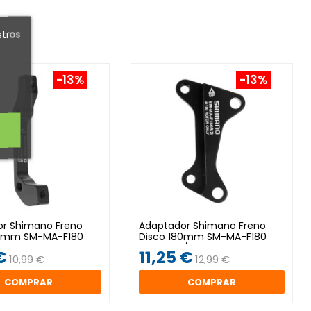
stros
-13%
-13%
r Shimano Freno
Adaptador Shimano Freno
80mm SM-MA-F180
Disco 180mm SM-MA-F180
ndard
Standard/Standard
€
11,25 €
10,99 €
12,99 €
COMPRAR
COMPRAR