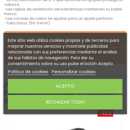
cabeza.
-Las rejillas de ventilación aerodinámicas mantienen su balde
fresco.
-Las correas de nailon se ajustan para un ajuste perfecto
-Talla Única: (50-54cm)
DETALLES DEL PRODUCTO
Este sitio web utiliza cookies propias y de terceros para
mejorar nuestros servicios y mostrarle publicidad
relacionada con sus preferencias mediante el análisis
Sobre C-PREME
de sus hábitos de navegación. Para dar su
consentimiento sobre su uso pulse el botón Acepto.
Política de cookies
Personalizar cookies
¡ATENTO! AQUÍ TE DEJAMOS ALGUNOS
ACEPTO
PRODUCTOS QUE PODRÍAN
INTERESARTE
RECHAZAR TODO
-40%