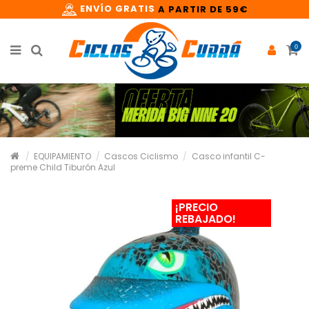
ENVÍO GRATIS
A PARTIR DE 59€
0
EQUIPAMIENTO
Cascos Ciclismo
Casco infantil C-
preme Child Tiburón Azul
¡PRECIO
REBAJADO!