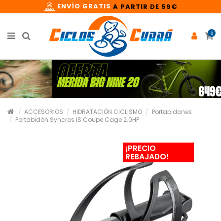
ENVÍO GRATIS
A PARTIR DE 59€
0
ACCESORIOS
HIDRATACIÓN CICLISMO
Portabidones
Portabidón Syncros IS Coupe Cage 2.0HP
¡PRECIO
REBAJADO!