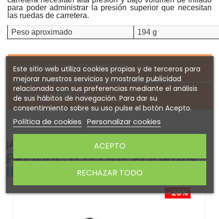
para poder administrar la presión superior que necesitan
las ruedas de carretera.
Peso aproximado
194 g
DETALLES DEL PRODUCTO
Este sitio web utiliza cookies propias y de terceros para
mejorar nuestros servicios y mostrarle publicidad
relacionada con sus preferencias mediante el análisis
Sobre SYNCROS
de sus hábitos de navegación. Para dar su
consentimiento sobre su uso pulse el botón Acepto.
Política de cookies
Personalizar cookies
¡ATENTO! AQUÍ TE DEJAMOS ALGUNOS
ACEPTO
PRODUCTOS QUE PODRÍAN
INTERESARTE
RECHAZAR TODO
-20%