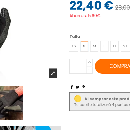
22,40 €
28,0
Ahorras:
5.60€
Talla
XS
S
M
L
XL
2XL
COMPRA
Al comprar este prod
Tu carrito totalizará 4 punto