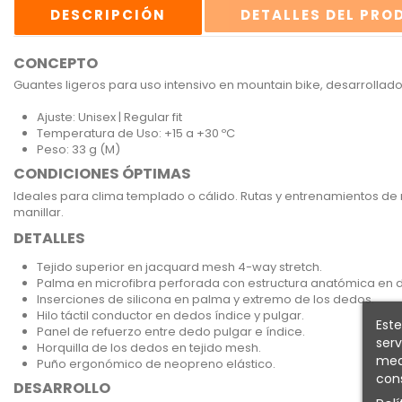
DESCRIPCIÓN
DETALLES DEL PR
CONCEPTO
Guantes ligeros para uso intensivo en mountain bike, desarrollados
Ajuste: Unisex | Regular fit
Temperatura de Uso: +15 a +30 ºC
Peso: 33 g (M)
CONDICIONES ÓPTIMAS
Ideales para clima templado o cálido. Rutas y entrenamientos de 
manillar.
DETALLES
Tejido superior en jacquard mesh 4-way stretch.
Palma en microfibra perforada con estructura anatómica en d
Inserciones de silicona en palma y extremo de los dedos.
Hilo táctil conductor en dedos índice y pulgar.
Este
Panel de refuerzo entre dedo pulgar e índice.
serv
Horquilla de los dedos en tejido mesh.
medi
Puño ergonómico de neopreno elástico.
cons
DESARROLLO