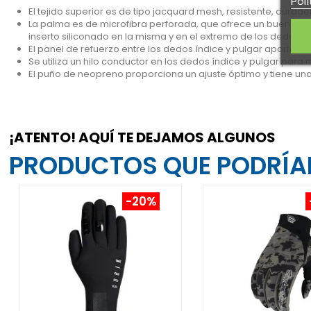
Polí
El tejido superior es de tipo jacquard mesh, resistente, durade
La palma es de microfibra perforada, que ofrece un buen contr
inserto siliconado en la misma y en el extremo de los dedos, 
El panel de refuerzo entre los dedos índice y pulgar aporta un e
Se utiliza un hilo conductor en los dedos índice y pulgar para m
El puño de neopreno proporciona un ajuste óptimo y tiene una 
¡ATENTO! AQUÍ TE DEJAMOS ALGUNOS
PRODUCTOS QUE PODRÍAN
-20%