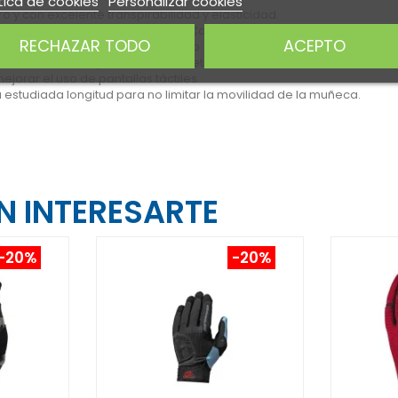
tica de cookies
Personalizar cookies
ro y con excelente transpirabilidad y elasticidad.
ol de humedad y refrigeración. Carece de almohadillas, lo que nos pe
RECHAZAR TODO
ACEPTO
que incrementa todavía más el grip. Su división en dos piezas, ofre
xtra de confort y resistencia al deterioro.
ejorar el uso de pantallas táctiles.
estudiada longitud para no limitar la movilidad de la muñeca.
 INTERESARTE
-20%
-20%