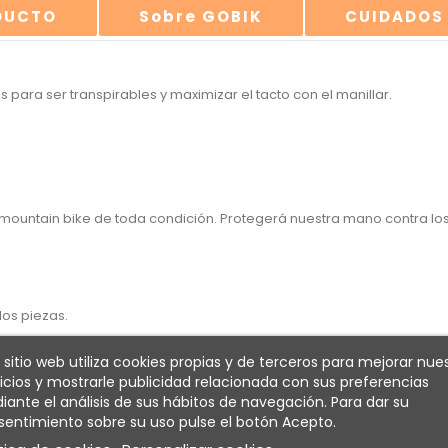
ODUCTO
Sobre GOBIK
CUIDADOS
 para ser transpirables y maximizar el tacto con el manillar.
mountain bike de toda condición. Protegerá nuestra mano contra los
os piezas.
 sitio web utiliza cookies propias y de terceros para mejorar nue
icios y mostrarle publicidad relacionada con sus preferencias
ante el análisis de sus hábitos de navegación. Para dar su
entimiento sobre su uso pulse el botón Acepto.