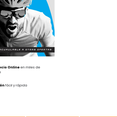
ecio Online
en miles de
s
ión
fácil y rápida