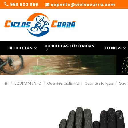
968 503 859
soporte@cicloscurra.com
BICICLETAS ELÉCTRICAS
BICICLETAS
FITNESS
EQUIPAMIENTO
Guantes ciclismo
Guantes largos
Guan