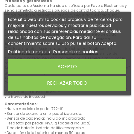
Probado y garantizado
Cada parte de Assioma ha sido diseñada por Favero Electronics y
se ha sometido a estrictas pruebas de control (carga, choque,
fatiga, desgaste, resistencia al agua, seguridad eléctrica, etc.)
Este sitio web utiliza cookies propias y de terceros para
satisfaciendo completamente los estándares requeridos por la
normativa vigente.
mejorar nuestros servicios y mostrarle publicidad
Favero Electronics fabrica todos los medidores de potencia de
relacionada con sus preferencias mediante el análisis
bicicletas en Italia y prueba el buen funcionamiento de cada
de sus hábitos de navegación. Para dar su
unidad para garantizar máxima fiabilidad y durabilidad.
consentimiento sobre su uso pulse el botón Acepto.
App Assioma y compatibilidad con otras aplicaciones
Con la aplicación Assioma, puede actualizar fácilmente el
Política de cookies
Personalizar cookies
firmware, realizar la puesta a cero manual, verificar el nivel de
carga de la batería, personalizar tiempos de espera, configurar el
modo de viaje y mucho más ...
ACEPTO
Además, la nueva función "Compatibilidad con otras aplicaciones"
garantiza la más amplia compatibilidad con aplicaciones o
software.
dedicado al entrenamiento basado en la potencia o al ciclismo
RECHAZAR TODO
virtual (por ejemplo, Strava, Zwift, The Sufferfest, Rouvy, TrainerRoad,
etc.), ambos a través de ANT +
y a través de Bluetooth.
Características:
-Nuevo modelo de pedal 772-61
-Sensor de potencia en el pedal izquierdo.
-Sensor de cadencia: incluido, incorporado
-Peso total por pedal: 149,5 g (batería incluida)
-Tipo de batería: batería de litio recargable
-Duraci ón de la batería: al menos 50 horas.