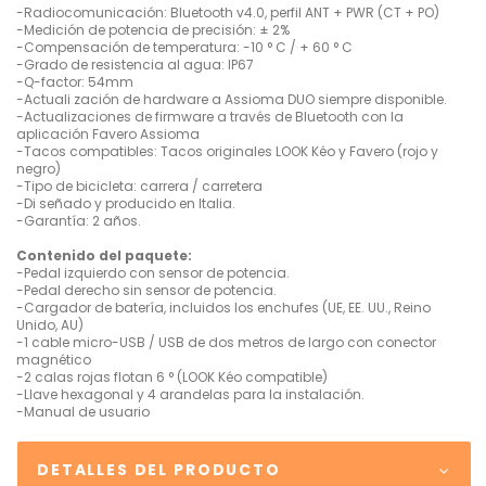
-Radiocomunicación: Bluetooth v4.0, perfil ANT + PWR (CT + PO)
-Medición de potencia de precisión: ± 2%
-Compensación de temperatura: -10 ° C / + 60 ° C
-Grado de resistencia al agua: IP67
-Q-factor: 54mm
-Actuali zación de hardware a Assioma DUO siempre disponible.
-Actualizaciones de firmware a través de Bluetooth con la
aplicación Favero Assioma
-Tacos compatibles: Tacos originales LOOK Kéo y Favero (rojo y
negro)
-Tipo de bicicleta: carrera / carretera
-Di señado y producido en Italia.
-Garantía: 2 años.
Contenido del paquete:
-Pedal izquierdo con sensor de potencia.
-Pedal derecho sin sensor de potencia.
-Cargador de batería, incluidos los enchufes (UE, EE. UU., Reino
Unido, AU)
-1 cable micro-USB / USB de dos metros de largo con conector
magnético
-2 calas rojas flotan 6 ° (LOOK Kéo compatible)
-Llave hexagonal y 4 arandelas para la instalación.
-Manual de usuario
DETALLES DEL PRODUCTO