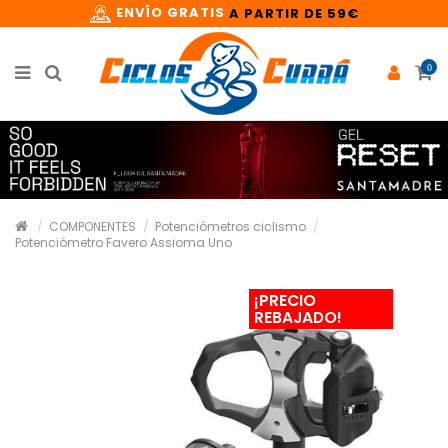
ENVÍO GRATIS
A PARTIR DE 59€
0
COMPONENTES
Potenciómetros ciclismo
Potenciómetro Favero Assioma Uno
¡PRECIO
REBAJADO!