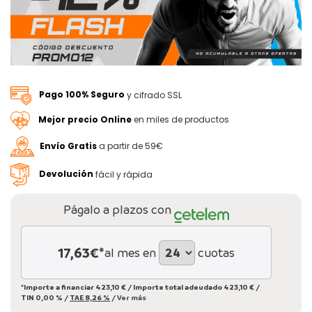
Pago 100% Seguro
y cifrado SSL
Mejor precio Online
en miles de productos
Envío Gratis
a partir de 59€
Devolución
fácil y rápida
Págalo a plazos con
17,63
€*
al mes en
cuotas
*Importe a financiar
423,10 €
/
Importe total adeudado
423,10 €
/
TIN
0,00 %
/
TAE
8,26 %
/
Ver más