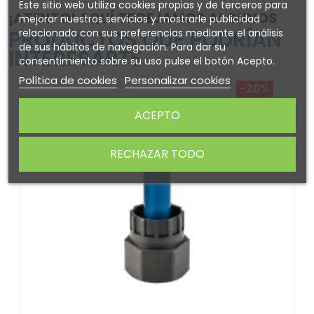
Este sitio web utiliza cookies propias y de terceros para
¡ATENTO! AQUÍ TE DEJAMOS ALGUNOS
mejorar nuestros servicios y mostrarle publicidad
PRODUCTOS QUE PODRÍAN
relacionada con sus preferencias mediante el análisis
de sus hábitos de navegación. Para dar su
INTERESARTE
consentimiento sobre su uso pulse el botón Acepto.
Política de cookies
Personalizar cookies
-20%
ACEPTO
RECHAZAR TODO