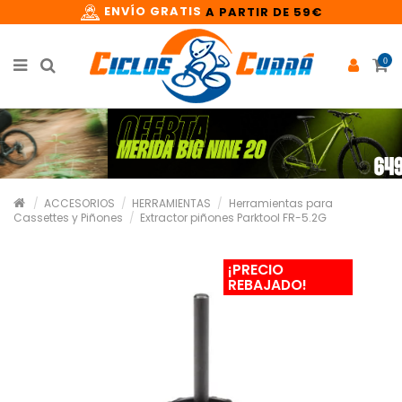
ENVÍO GRATIS
A PARTIR DE 59€
0
ACCESORIOS
HERRAMIENTAS
Herramientas para
Cassettes y Piñones
Extractor piñones Parktool FR-5.2G
¡PRECIO
REBAJADO!