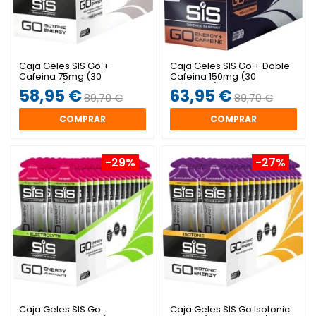
Caja Geles SIS Go +
Caja Geles SIS Go + Doble
Cafeina 75mg (30
Cafeina 150mg (30
unidades)
unidades)
58,95 €
63,95 €
89,70 €
89,70 €
COMPRAR
COMPRAR
-29%
-27%
Caja Geles SIS Go
Caja Geles SIS Go Isotonic