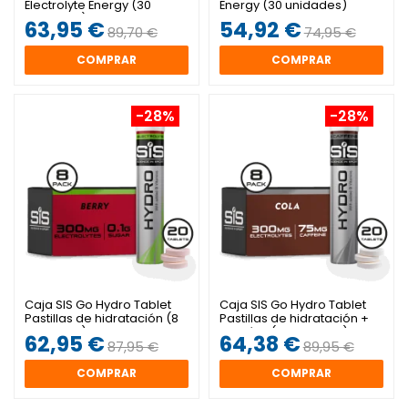
Electrolyte Energy (30
Energy (30 unidades)
unidades)
63,95 €
54,92 €
89,70 €
74,95 €
COMPRAR
COMPRAR
-28%
-28%
Caja SIS Go Hydro Tablet
Caja SIS Go Hydro Tablet
Pastillas de hidratación (8
Pastillas de hidratación +
unidades)
Cafeína (8 unidades)
62,95 €
64,38 €
87,95 €
89,95 €
COMPRAR
COMPRAR