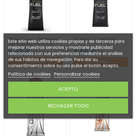
SIS Beta Fuel + Electrolyte
SiS Beta Fuel Gel 60ml
Este sitio web utiliza cookies propias y de terceros para
Gel Raspberry & Lemon
mejorar nuestros servicios y mostrarle publicidad
60ml
2,55 €
2,55 €
3,00 €
2,99 €
relacionada con sus preferencias mediante el análisis
de sus hábitos de navegación. Para dar su
COMPRAR
COMPRAR
consentimiento sobre su uso pulse el botón Acepto.
Política de cookies
Personalizar cookies
ACEPTO
RECHAZAR TODO