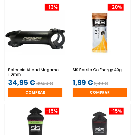
-13%
-20%
Potencia Ahead Megamo
SIS Barrita Go Energy 40g
110mm
34,95 €
1,99 €
40,00 €
2,49 €
COMPRAR
COMPRAR
-15%
-15%