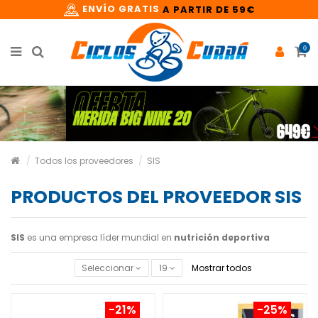
ENVÍO GRATIS
A PARTIR DE 59€
0
Todos los proveedores
SIS
PRODUCTOS DEL PROVEEDOR SIS
SIS
es una empresa líder mundial en
nutrición deportiva
Seleccionar
19
Mostrar todos
-21%
-25%