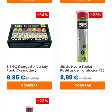
-34%
-23%
SIS GO Energy Gel Variety
SIS Go Hydro Tablet
Pack (7 unidades)
Pastillas de hidratación (20
comprimidos)
9,95 €
8,88 €
14,99 €
11,49 €
COMPRAR
COMPRAR
-23%