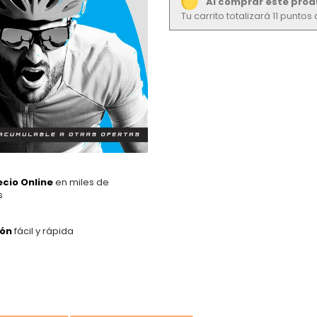
Al comprar este prod
Tu carrito totalizará 11 punto
ecio Online
en miles de
s
ión
fácil y rápida