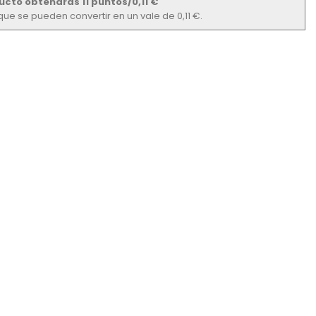
ucto obtendrás 11 puntos/0,11 €
s que se pueden convertir en un vale de 0,11 €.