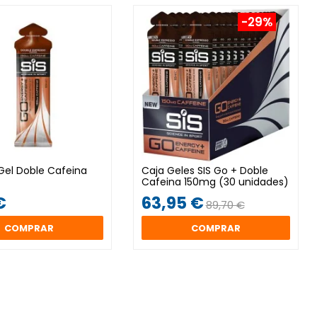
-29%
 Gel Doble Cafeina
Caja Geles SIS Go + Doble
Cafeina 150mg (30 unidades)
€
63,95 €
89,70 €
COMPRAR
COMPRAR