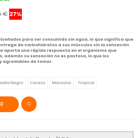
5 €
27%
diseñados para ser consumido sin agua, lo que significa que
entrega de carbohidratos a sus músculos sin la sensación
la aporta una rápida respuesta en el organismo que
, además su sensación no es pastosa, lo que los
uy agradables de tomar.
sella Negra
Cereza
Manzana
Tropical
R