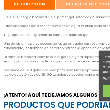
DESCRIPCIÓN
DETALLES DEL PR
El Gel GO Energía Isotónica fue el primer gel isotónico del mundo 
Están diseñados para ser consumidos sin agua, minimizando el ri
Te proporciona 22 gramos de carbohidratos por gel.
Una de las principales causas de fatiga es agotar sus reservas de
rendimiento, los tiempos de carrera y retrasa la aparición de la fat
Este
La fórmula Isotónica permite que el gel se digiera rápidamente, ya
es muy práctico y se puede transportar fácilmente sin necesidad 
serv
medi
Consume de 1 a 3 geles por hora para administrar aproximadament
cons
los geles isotónicos de SiS GO también se pueden consumir con SiS
Polí
¡ATENTO! AQUÍ TE DEJAMOS ALGUNOS
PRODUCTOS QUE PODRÍAN