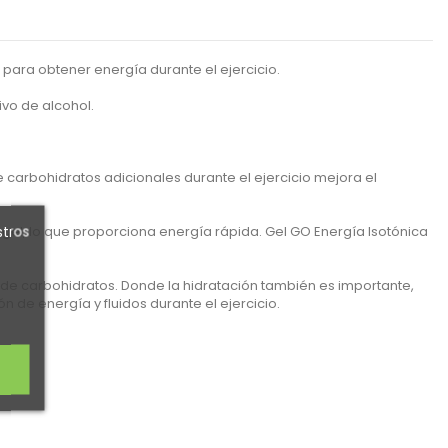
s para obtener energía durante el ejercicio.
vo de alcohol.
e carbohidratos adicionales durante el ejercicio mejora el
stros
l gel, lo que proporciona energía rápida. Gel GO Energía Isotónica
de carbohidratos. Donde la hidratación también es importante,
 de energía y fluidos durante el ejercicio.