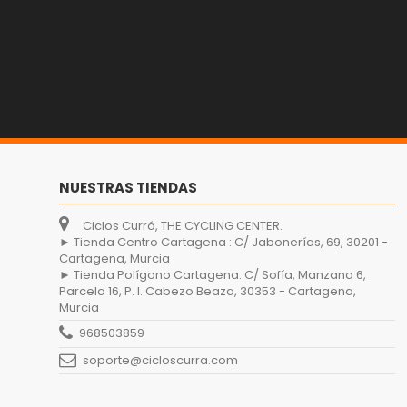
NUESTRAS TIENDAS
Ciclos Currá, THE CYCLING CENTER.
► Tienda Centro Cartagena : C/ Jabonerías, 69, 30201 -
Cartagena, Murcia
► Tienda Polígono Cartagena: C/ Sofía, Manzana 6,
Parcela 16, P. I. Cabezo Beaza, 30353 - Cartagena,
Murcia
968503859
soporte@cicloscurra.com