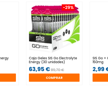
-29%
Energy
Caja Geles SIS Go Electrolyte
SIS Go +
Energy (30 unidades)
150mg
63,95 €
2,99 
89,70 €
COMPRAR