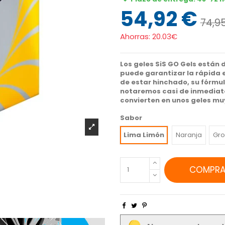
54,92 €
74,9
Ahorras:
20.03€
Los geles SiS GO Gels están 
puede garantizar la rápida 
de estar hinchado, su fórmu
notaremos casi de inmediato
convierten en unos geles m
Sabor
Lima Limón
Naranja
Gro
COMPRA