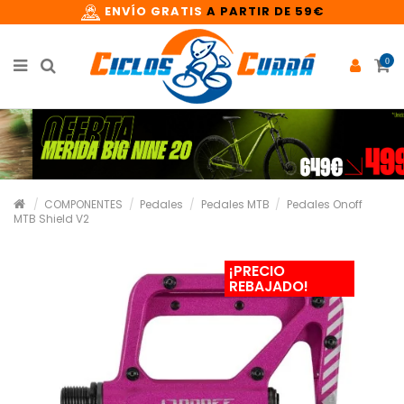
ENVÍO GRATIS
A PARTIR DE 59€
0
COMPONENTES
Pedales
Pedales MTB
Pedales Onoff
MTB Shield V2
¡PRECIO
REBAJADO!