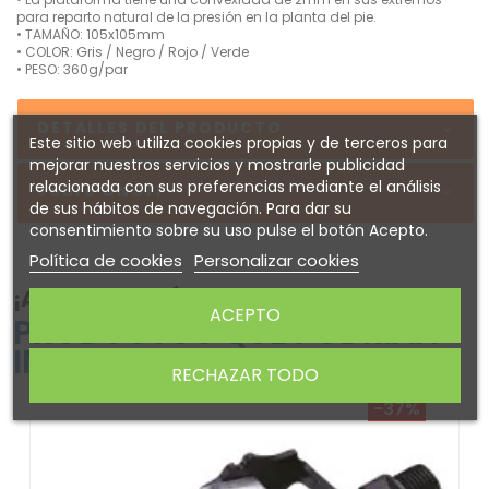
para reparto natural de la presión en la planta del pie.
• TAMAÑO: 105x105mm
• COLOR: Gris / Negro / Rojo / Verde
• PESO: 360g/par
DETALLES DEL PRODUCTO
Este sitio web utiliza cookies propias y de terceros para
mejorar nuestros servicios y mostrarle publicidad
relacionada con sus preferencias mediante el análisis
Sobre ONOFF
de sus hábitos de navegación. Para dar su
consentimiento sobre su uso pulse el botón Acepto.
Política de cookies
Personalizar cookies
¡ATENTO! AQUÍ TE DEJAMOS ALGUNOS
ACEPTO
PRODUCTOS QUE PODRÍAN
INTERESARTE
RECHAZAR TODO
-37%