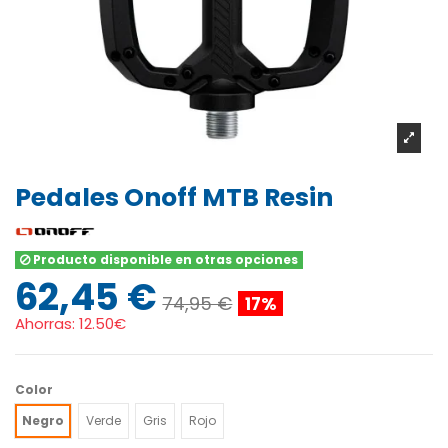
Pedales Onoff MTB Resin
Producto disponible en otras opciones
62,45 €
74,95 €
17%
Ahorras:
12.50€
Color
Negro
Verde
Gris
Rojo