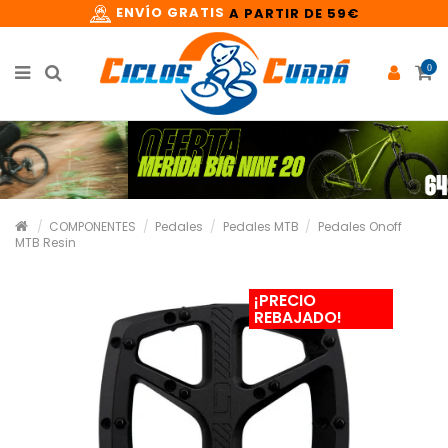
ENVÍO GRATIS
A PARTIR DE 59€
0
COMPONENTES
Pedales
Pedales MTB
Pedales Onoff
MTB Resin
¡PRECIO
REBAJADO!