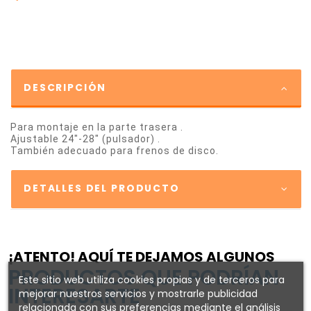
DESCRIPCIÓN
Para montaje en la parte trasera .
Ajustable 24"-28" (pulsador) .
También adecuado para frenos de disco.
DETALLES DEL PRODUCTO
¡ATENTO! AQUÍ TE DEJAMOS ALGUNOS
PRODUCTOS QUE PODRÍAN
Este sitio web utiliza cookies propias y de terceros para
INTERESARTE
mejorar nuestros servicios y mostrarle publicidad
relacionada con sus preferencias mediante el análisis