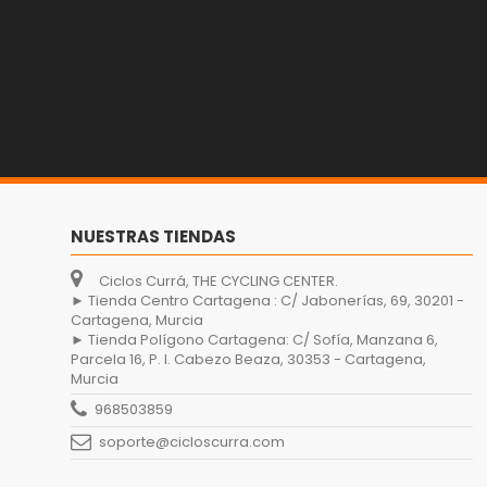
NUESTRAS TIENDAS
Ciclos Currá, THE CYCLING CENTER.
► Tienda Centro Cartagena : C/ Jabonerías, 69, 30201 -
Cartagena, Murcia
► Tienda Polígono Cartagena: C/ Sofía, Manzana 6,
Parcela 16, P. I. Cabezo Beaza, 30353 - Cartagena,
Murcia
968503859
soporte@cicloscurra.com