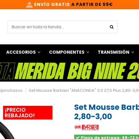
ENVÍO GRATIS
A PARTIR DE 59€
ACCESORIOS
COMPONENTES
TRANSMISIÓN
ipinchazos
Set Mousse Barbieri "ANACONDA" 3.0 27,5 Plus 2,80-3,0
Set Mousse Barb
¡PRECIO
2,80-3,00
REBAJADO!
Plazo de entrega: 48-72 