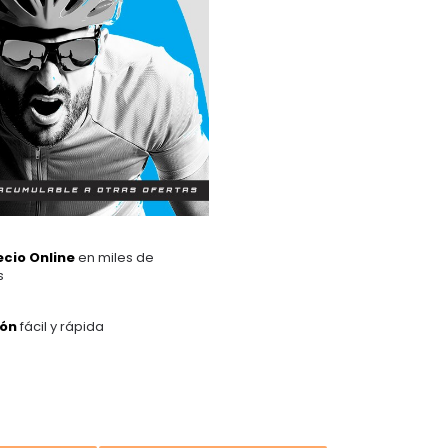
ecio Online
en miles de
s
ión
fácil y rápida