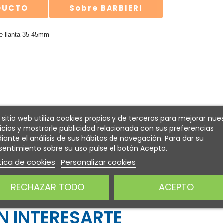
ODUCTO
Sobre BARBIERI
e llanta 35-45mm
 sitio web utiliza cookies propias y de terceros para mejorar nue
icios y mostrarle publicidad relacionada con sus preferencias
ante el análisis de sus hábitos de navegación. Para dar su
entimiento sobre su uso pulse el botón Acepto.
tica de cookies
Personalizar cookies
RECHAZAR TODO
ACEPTO
 INTERESARTE