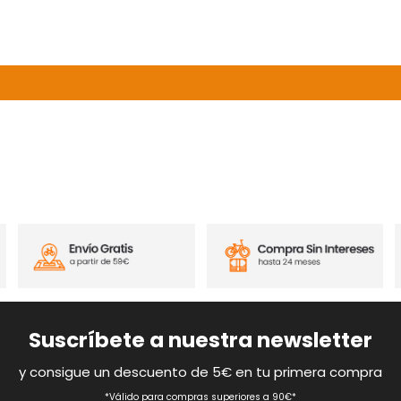
Suscríbete a nuestra newsletter
y consigue un descuento de 5€ en tu primera compra
*Válido para compras superiores a 90€*