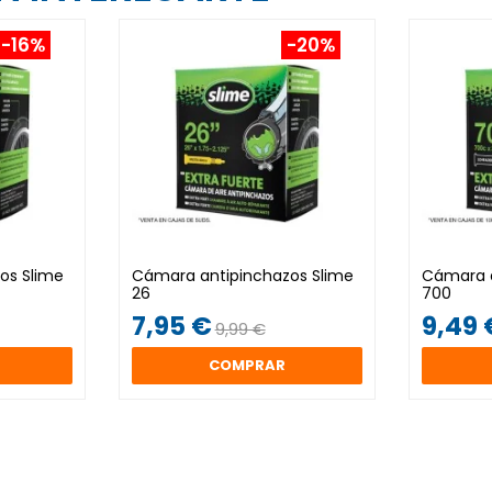
-16%
-20%
os Slime
Cámara antipinchazos Slime
Cámara a
26
700
7,95 €
9,49 
9,99 €
COMPRAR