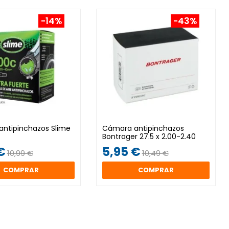
-14%
-43%
ntipinchazos Slime
Cámara antipinchazos
Bontrager 27.5 x 2.00-2.40
€
5,95 €
10,99 €
10,49 €
COMPRAR
COMPRAR