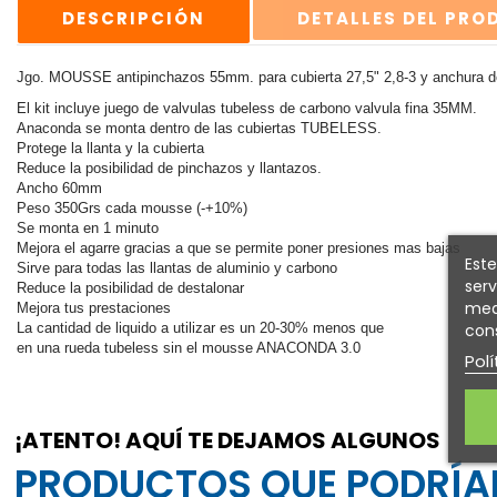
DESCRIPCIÓN
DETALLES DEL PR
Jgo. MOUSSE antipinchazos 55mm. para cubierta 27,5" 2,8-3 y anchura d
El kit incluye juego de valvulas tubeless de carbono valvula fina 35MM.
Anaconda se monta dentro de las cubiertas TUBELESS.
Protege la llanta y la cubierta
Reduce la posibilidad de pinchazos y llantazos.
Ancho 60mm
Peso 350Grs cada mousse (-+10%)
Se monta en 1 minuto
Mejora el agarre gracias a que se permite poner presiones mas bajas
Este
Sirve para todas las llantas de aluminio y carbono
serv
Reduce la posibilidad de destalonar
medi
Mejora tus prestaciones
cons
La cantidad de liquido a utilizar es un 20-30% menos que
en una rueda tubeless sin el mousse ANACONDA 3.0
Polí
¡ATENTO! AQUÍ TE DEJAMOS ALGUNOS
PRODUCTOS QUE PODRÍAN