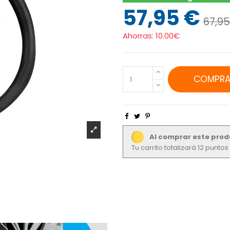
57,95 €
67,95
Ahorras:
10.00€
COMPRA
Al comprar este prod
Tu carrito totalizará 12 punto