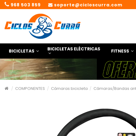
968 503 859
soporte@cicloscurra.com
BICICLETAS ELÉCTRICAS
BICICLETAS
FITNESS
COMPONENTES
Cámaras bicicleta
Cámaras/Bandas ant