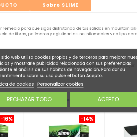
ODUCTO
Sobre SLIME
or remedio para que sigas disfrutando de tus salidas en mountain bike
zcla de fibras, polímeros y aglutinantes, no inflamables y no tipo a
nmediato, sin tener que preocupar de más
 sitio web utiliza cookies propias y de terceros para mejorar nue
icios y mostrarle publicidad relacionada con sus preferencias
us salidas y que no quiere preocuparse por los problemas que surjan. 
ante el análisis de sus hábitos de navegación. Para dar su
entimiento sobre su uso pulse el botón Acepto.
tica de cookies
Personalizar cookies
RECHAZAR TODO
ACEPTO
 INTERESARTE
-16%
-14%