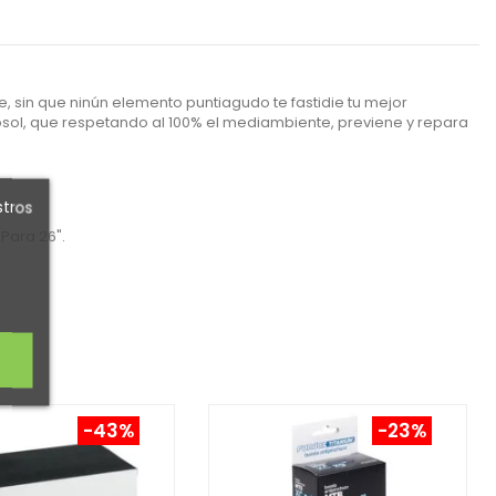
, sin que ninún elemento puntiagudo te fastidie tu mejor
erosol, que respetando al 100% el mediambiente, previene y repara
stros
Para 26".
-43%
-23%