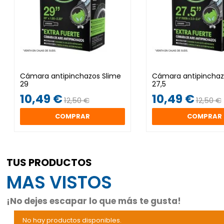
Cámara antipinchazos Slime
Cámara antipinchaz
29
27,5
10,49 €
10,49 €
12,50 €
12,50 €
COMPRAR
COMPRAR
TUS PRODUCTOS
MAS VISTOS
¡No dejes escapar lo que más te gusta!
No hay productos disponibles.