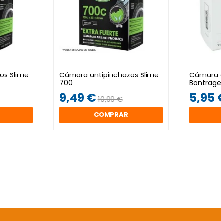
os Slime
Cámara antipinchazos Slime
Cámara a
700
Bontrager
9,49 €
5,95 
10,99 €
COMPRAR