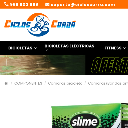
968 503 859
soporte@cicloscurra.com
BICICLETAS ELÉCTRICAS
BICICLETAS
FITNESS
COMPONENTES
Cámaras bicicleta
Cámaras/Bandas ant