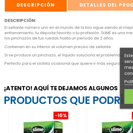
DESCRIPCIÓN
DETALLES DEL PR
DESCRIPCIÓN:
El sellante número uno en el mundo de la bici sigue siendo el mej
entrenamiento, tu deporte favorito o tu profesión. SLIME es una me
los pinchazos de tus ruedas hasta un periodo de 2 años.
Contienen en su interior el volumen preciso de sellante
Si se produce un pinchazo, el líquido soluciona el problema de i
Este
serv
Perfecto para el ciclista ocasional que quiere ir más seguro en s
medi
cons
Polí
¡ATENTO! AQUÍ TE DEJAMOS ALGUNOS
PRODUCTOS QUE PODRÍAN
-16%