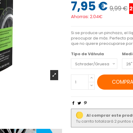
7,95 €
9,99 €
Ahorras:
2.04€
Si se produce un pinchazo, el l
preocupar de más.
Perfecto par
que no quiere preocuparse por
Tipo de Válvula
Medi
COMPRA
Al comprar este prod
Tu carrito totalizará 2 punto