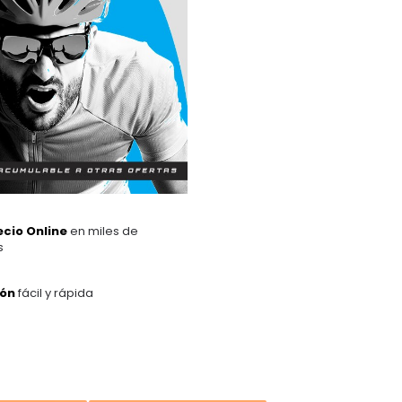
ecio Online
en miles de
s
ión
fácil y rápida