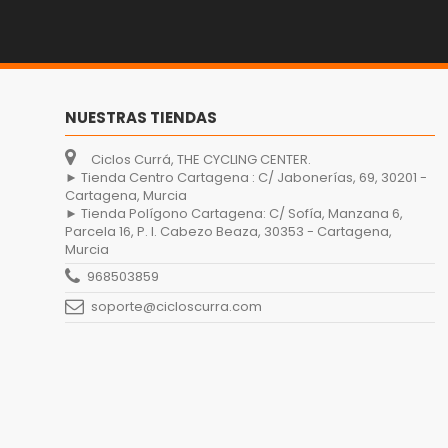
NUESTRAS TIENDAS
Ciclos Currá, THE CYCLING CENTER.
► Tienda Centro Cartagena : C/ Jabonerías, 69, 30201 -
Cartagena, Murcia
► Tienda Polígono Cartagena: C/ Sofía, Manzana 6,
Parcela 16, P. I. Cabezo Beaza, 30353 - Cartagena,
Murcia
968503859
soporte@cicloscurra.com