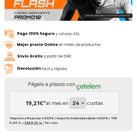
Pago 100% Seguro
y cifrado SSL
Mejor precio Online
en miles de productos
Envío Gratis
a partir de 59€
Devolución
fácil y rápida
Págalo a plazos con
19,21
€*
al mes en
cuotas
*Importe a financiar
461,11 €
/
Importe total adeudado
461,11 €
/
TIN
0,00 %
/
TAE
8,25 %
/
Ver más