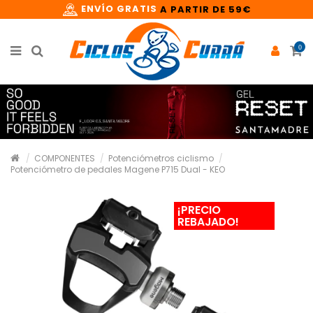
ENVÍO GRATIS
A PARTIR DE 59€
0
COMPONENTES
Potenciómetros ciclismo
Potenciómetro de pedales Magene P715 Dual - KEO
¡PRECIO
REBAJADO!