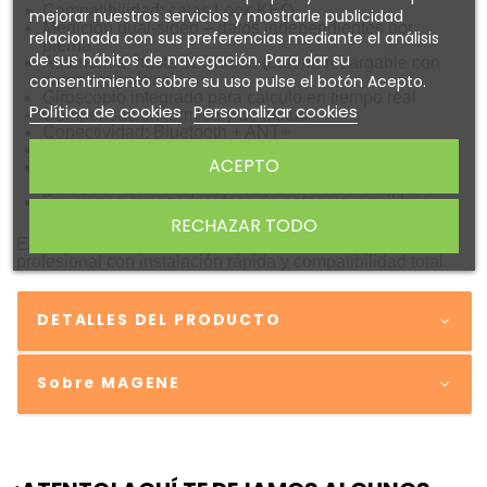
Compatibilidad: calas Look KEO
mejorar nuestros servicios y mostrarle publicidad
Medición dual-sided – datos independientes por
relacionada con sus preferencias mediante el análisis
pierna
de sus hábitos de navegación. Para dar su
Autonomía: hasta 120 horas (batería recargable con
carga magnética)
consentimiento sobre su uso pulse el botón Acepto.
Giroscopio integrado para cálculo en tiempo real
Política de cookies
Personalizar cookies
Compensación térmica y de altitud
Conectividad: Bluetooth + ANT+
Peso: 157 g por pedal
ACEPTO
Material: cuerpo en fibra de carbono composite y eje
de acero endurecido
Funciones avanzadas: fase de potencia, equilibrio
L/R, eficiencia, suavidad, etc.
RECHAZAR TODO
Elige el Magene P715 KEO si buscas rendimiento
profesional con instalación rápida y compatibilidad total.
DETALLES DEL PRODUCTO
Sobre MAGENE