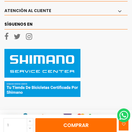
ATENCIÓN AL CLIENTE
SÍGUENOS EN
COMPRAR
© 2026 - Ciclos Currá, SL Todos los derechos reservados.
|
Aviso Legal
|
Politica
de Privacidad
|
Política de cookies
|
Mapa del sitio