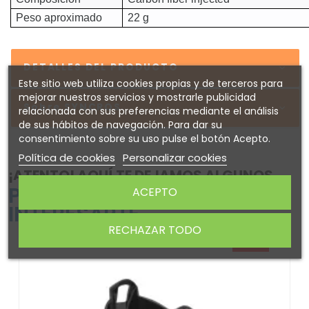
Peso aproximado
22 g
DETALLES DEL PRODUCTO
Este sitio web utiliza cookies propias y de terceros para
mejorar nuestros servicios y mostrarle publicidad
Sobre SYNCROS
relacionada con sus preferencias mediante el análisis
de sus hábitos de navegación. Para dar su
consentimiento sobre su uso pulse el botón Acepto.
Política de cookies
Personalizar cookies
¡ATENTO! AQUÍ TE DEJAMOS ALGUNOS
PRODUCTOS QUE PODRÍAN
ACEPTO
INTERESARTE
RECHAZAR TODO
-20%