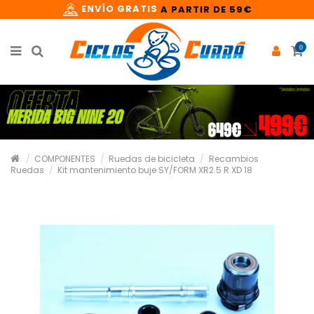
ENVÍO GRATIS
A PARTIR DE 59€
0
COMPONENTES
Ruedas de bicicleta
Recambios
Ruedas
Kit mantenimiento buje SY/FORM XR2.5 R XD 18