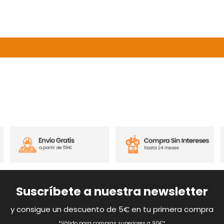
Suscríbete a nuestra newsletter
y consigue un descuento de 5€ en tu primera compra
*Válido para compras superiores a 90€*