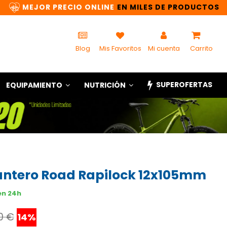
MEJOR PRECIO ONLINE
EN MILES DE PRODUCTOS
Blog
Mis Favoritos
Mi cuenta
Carrito
SUPEROFERTAS
EQUIPAMIENTO
NUTRICIÓN
lantero Road Rapilock 12x105mm
en 24h
0 €
14%