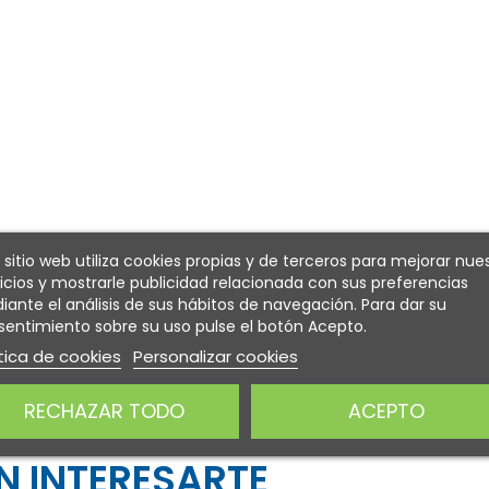
 sitio web utiliza cookies propias y de terceros para mejorar nue
icios y mostrarle publicidad relacionada con sus preferencias
ante el análisis de sus hábitos de navegación. Para dar su
entimiento sobre su uso pulse el botón Acepto.
tica de cookies
Personalizar cookies
RECHAZAR TODO
ACEPTO
 INTERESARTE