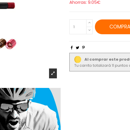
Ahorras:
9.05€
COMPRA
Al comprar este prod
Tu carrito totalizará 11 punto