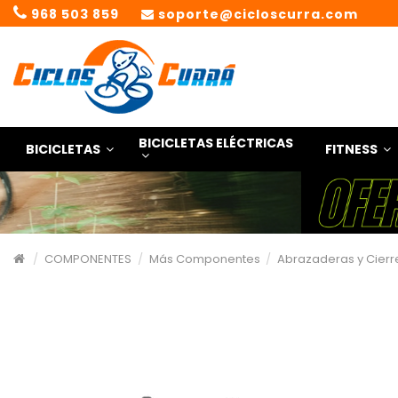
968 503 859
soporte@cicloscurra.com
BICICLETAS ELÉCTRICAS
BICICLETAS
FITNESS
COMPONENTES
Más Componentes
Abrazaderas y Cierre