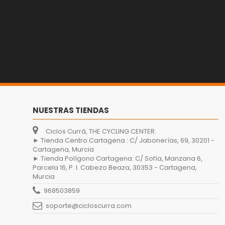
NUESTRAS TIENDAS
Ciclos Currá, THE CYCLING CENTER.
► Tienda Centro Cartagena : C/ Jabonerías, 69, 30201 -
Cartagena, Murcia
► Tienda Polígono Cartagena: C/ Sofía, Manzana 6,
Parcela 16, P. I. Cabezo Beaza, 30353 - Cartagena,
Murcia
968503859
soporte@cicloscurra.com