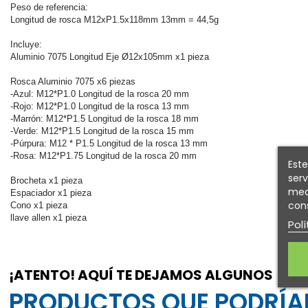
Peso de referencia:
Longitud de rosca M12xP1.5x118mm 13mm = 44,5g
Incluye:
Aluminio 7075 Longitud Eje Ø12x105mm x1 pieza
Rosca Aluminio 7075 x6 piezas
-Azul: M12*P1.0 Longitud de la rosca 20 mm
-Rojo: M12*P1.0 Longitud de la rosca 13 mm
-Marrón: M12*P1.5 Longitud de la rosca 18 mm
-Verde: M12*P1.5 Longitud de la rosca 15 mm
-Púrpura: M12 * P1.5 Longitud de la rosca 13 mm
-Rosa: M12*P1.75 Longitud de la rosca 20 mm
Este
serv
Brocheta x1 pieza
medi
Espaciador x1 pieza
cons
Cono x1 pieza
llave allen x1 pieza
Polí
¡ATENTO! AQUÍ TE DEJAMOS ALGUNOS
PRODUCTOS QUE PODRÍAN