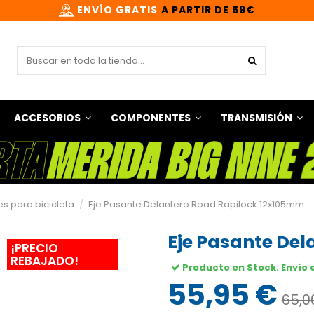
ENVÍO GRATIS
A PARTIR DE 59€
ACCESORIOS
COMPONENTES
TRANSMISIÓN
s para bicicleta
Eje Pasante Delantero Road Rapilock 12x105mm
Eje Pasante De
¡PRECIO
REBAJADO!
Producto en Stock. Envío 
55,95 €
65,0