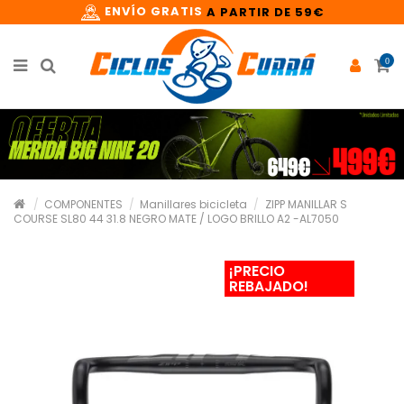
ENVÍO GRATIS
A PARTIR DE 59€
0
COMPONENTES
Manillares bicicleta
ZIPP MANILLAR S
COURSE SL80 44 31.8 NEGRO MATE / LOGO BRILLO A2 -AL7050
¡PRECIO
REBAJADO!