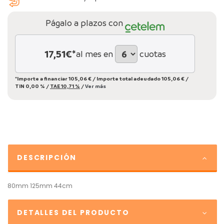
Págalo a plazos con
17,51
€*
al mes en
cuotas
*Importe a financiar
105,06 €
/
Importe total adeudado
105,06 €
/
TIN
0,00 %
/
TAE
10,71 %
/
Ver más
DESCRIPCIÓN
80mm 125mm 44cm
DETALLES DEL PRODUCTO