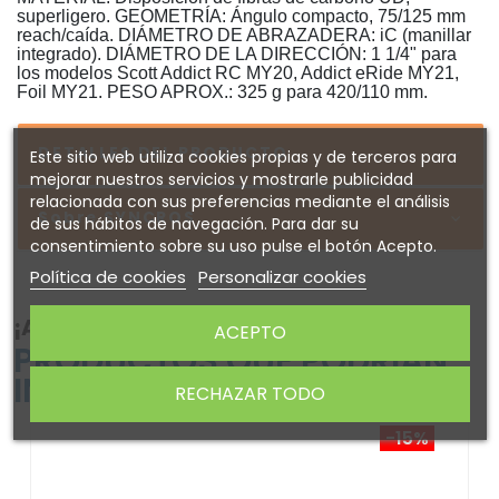
superligero. GEOMETRÍA: Ángulo compacto, 75/125 mm
reach/caída. DIÁMETRO DE ABRAZADERA: iC (manillar
integrado). DIÁMETRO DE LA DIRECCIÓN: 1 1/4" para
los modelos Scott Addict RC MY20, Addict eRide MY21,
Foil MY21. PESO APROX.: 325 g para 420/110 mm.
DETALLES DEL PRODUCTO
Este sitio web utiliza cookies propias y de terceros para
mejorar nuestros servicios y mostrarle publicidad
relacionada con sus preferencias mediante el análisis
Sobre SYNCROS
de sus hábitos de navegación. Para dar su
consentimiento sobre su uso pulse el botón Acepto.
Política de cookies
Personalizar cookies
¡ATENTO! AQUÍ TE DEJAMOS ALGUNOS
ACEPTO
PRODUCTOS QUE PODRÍAN
INTERESARTE
RECHAZAR TODO
-15%