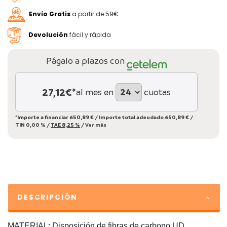
Envío Gratis
a partir de 59€
Devolución
fácil y rápida
Págalo a plazos con
27,12
€*
al mes en
cuotas
*Importe a financiar
650,89 €
/
Importe total adeudado
650,89 €
/
TIN
0,00 %
/
TAE
8,25 %
/
Ver más
DESCRIPCIÓN
MATERIAL: Disposición de fibras de carbono UD,