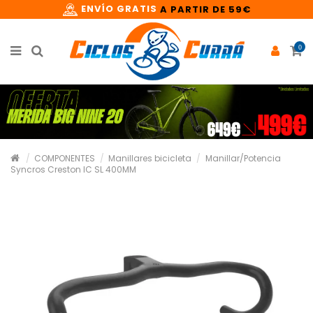
ENVÍO GRATIS
A PARTIR DE 59€
0
COMPONENTES
Manillares bicicleta
Manillar/Potencia
Syncros Creston IC SL 400MM