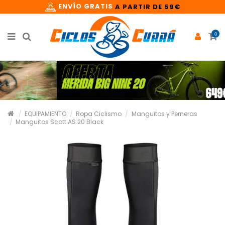
ENVÍO GRATIS
A PARTIR DE 59€
0
EQUIPAMIENTO
Ropa Ciclismo
Manguitos y Perneras
Manguitos Scott AS 20 Black