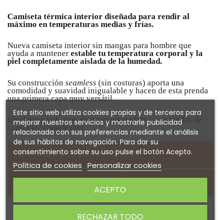
Camiseta térmica interior diseñada para rendir al
máximo en temperaturas medias y frías.
Nueva camiseta interior sin mangas para hombre que
ayuda a mantener
estable tu temperatura corporal y la
piel completamente aislada de la humedad.
Su construcción
seamless
(sin costuras) aporta una
comodidad y suavidad inigualable y hacen de esta prenda
una primera capa muy versátil.
Este sitio web utiliza cookies propias y de terceros para
Ideal para todo tipo de usuarios
medios y avanzados de
mejorar nuestros servicios y mostrarle publicidad
cualquier complexión.
relacionada con sus preferencias mediante el análisis
de sus hábitos de navegación. Para dar su
consentimiento sobre su uso pulse el botón Acepto.
DETALLES DEL PRODUCTO
Política de cookies
Personalizar cookies
Sobre GOBIK
ACEPTO
RECHAZAR TODO