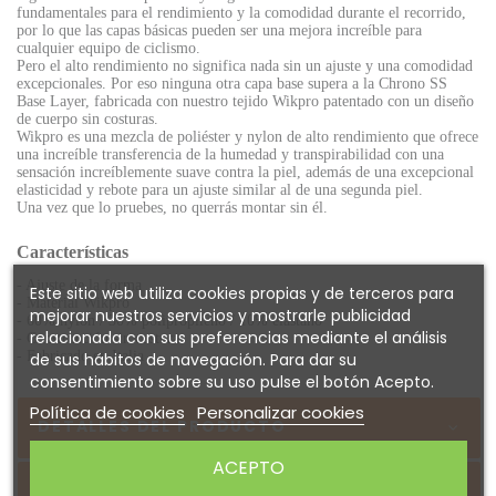
fundamentales para el rendimiento y la comodidad durante el recorrido,
por lo que las capas básicas pueden ser una mejora increíble para
cualquier equipo de ciclismo.
Pero el alto rendimiento no significa nada sin un ajuste y una comodidad
excepcionales. Por eso ninguna otra capa base supera a la Chrono SS
Base Layer, fabricada con nuestro tejido Wikpro patentado con un diseño
de cuerpo sin costuras.
Wikpro es una mezcla de poliéster y nylon de alto rendimiento que ofrece
una increíble transferencia de la humedad y transpirabilidad con una
sensación increíblemente suave contra la piel, además de una excepcional
elasticidad y rebote para un ajuste similar al de una segunda piel.
Una vez que lo pruebes, no querrás montar sin él.
Características
- Ajuste de la forma
Este sitio web utiliza cookies propias y de terceros para
- Material Wikpro
mejorar nuestros servicios y mostrarle publicidad
- 60% nylon / 30% polipropileno / 10% elastano
relacionada con sus preferencias mediante el análisis
- Construcción sin costuras
- Fabricado en Italia
de sus hábitos de navegación. Para dar su
consentimiento sobre su uso pulse el botón Acepto.
Política de cookies
Personalizar cookies
DETALLES DEL PRODUCTO
ACEPTO
Sobre GIRO